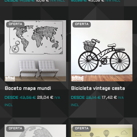
DESDE
14,52
€
10,16
€
60,98
€
43,56
€
IVA INCL
IVA INCL
OFERTA
OFERTA
Boceto mapa mundi
Bicicleta vintage cesta
DESDE
43,56
€
29,04
€
DESDE
26,14
€
17,42
€
IVA
IVA
INCL
INCL
OFERTA
OFERTA