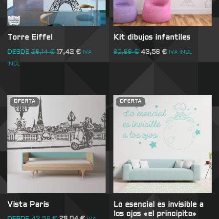
Torre Eiffel
Kit dibujos infantiles
DESDE
26,14
€
17,42
€
60,98
€
43,56
€
IVA
IVA INCL
INCL
OFERTA
OFERTA
Vista París
Lo esencial es invisible a
los ojos «el principito»