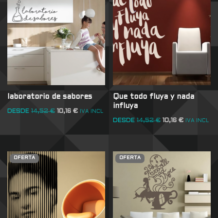
laboratorio de sabores
Que todo fluya y nada
influya
DESDE
14,52
€
10,16
€
IVA INCL
DESDE
14,52
€
10,16
€
IVA INCL
OFERTA
OFERTA