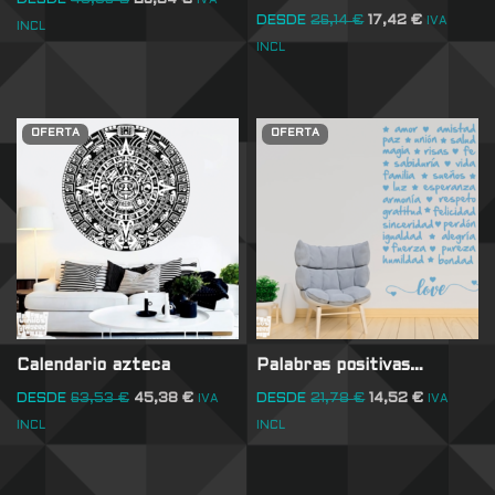
DESDE
43,56
€
29,04
€
IVA
DESDE
26,14
€
17,42
€
IVA
INCL
INCL
OFERTA
OFERTA
Calendario azteca
Palabras positivas…
DESDE
63,53
€
45,38
€
DESDE
21,78
€
14,52
€
IVA
IVA
INCL
INCL