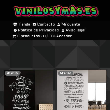
SALTAR
AL
Tienda
Contacto
Mi cuenta
CONTENIDO
Política de Privacidad
Aviso legal
0 productos
0,00 €
Acceder
OFERTA
OFERTA