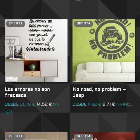
OFERTA
OFERTA
Los errores no son
No road, no problem –
fracasos
Jeep
DESDE
21,78
€
14,52
€
DESDE
11,62
€
8,71
€
IVA
IVA INCL
INCL
OFERTA
OFERTA