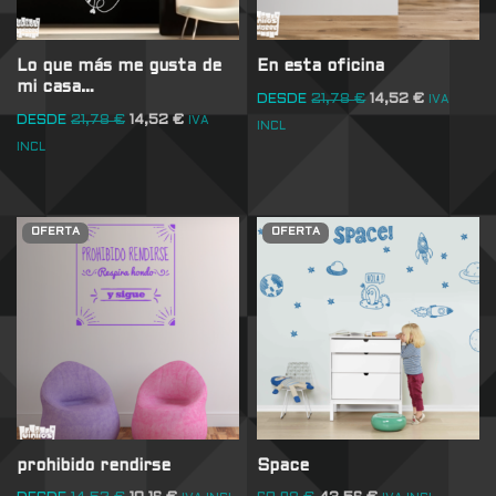
Lo que más me gusta de
En esta oficina
mi casa…
DESDE
21,78
€
14,52
€
IVA
DESDE
21,78
€
14,52
€
IVA
INCL
INCL
OFERTA
OFERTA
prohibido rendirse
Space