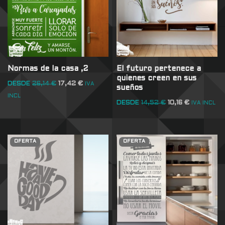
Normas de la casa ,2
El futuro pertenece a
quienes creen en sus
DESDE
26,14
€
17,42
€
IVA
sueños
INCL
DESDE
14,52
€
10,16
€
IVA INCL
OFERTA
OFERTA