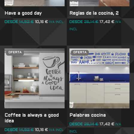
Have a good day
Reglas de la cocina, 2
DESDE
14,52
€
10,16
€
DESDE
26,14
€
17,42
€
IVA INCL
IVA
INCL
OFERTA
OFERTA
Coffee is always a good
Palabras cocina
idea
DESDE
26,14
€
17,42
€
IVA
DESDE
14,52
€
10,16
€
IVA INCL
INCL