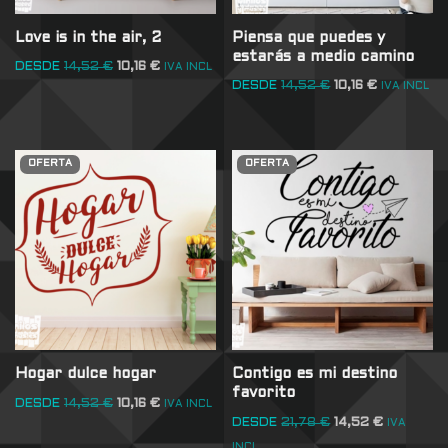
Love is in the air, 2
Piensa que puedes y
estarás a medio camino
DESDE
14,52
€
10,16
€
IVA INCL
DESDE
14,52
€
10,16
€
IVA INCL
OFERTA
OFERTA
Hogar dulce hogar
Contigo es mi destino
favorito
DESDE
14,52
€
10,16
€
IVA INCL
DESDE
21,78
€
14,52
€
IVA
INCL