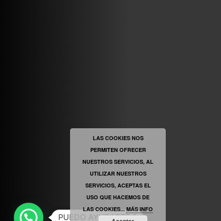
VINILOSYMAS.ES
ESTÁ EN VINILOSYMAS.ES.
MAYO 6TH, 8: 58PM
ABRIR FACEBOOK
LAS COOKIES NOS
PERMITEN OFRECER
VINILOSYMAS.ES
ESTÁ EN VINILOSYMAS.ES.
MAYO 6TH, 8: 56PM
NUESTROS SERVICIOS, AL
UTILIZAR NUESTROS
SERVICIOS, ACEPTAS EL
USO QUE HACEMOS DE
LAS COOKIES...
MÁS INFO
PUEDO AYUDARTE ?