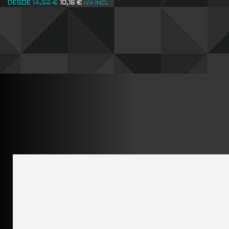
DESDE
14,52
€
10,16
€
IVA INCL