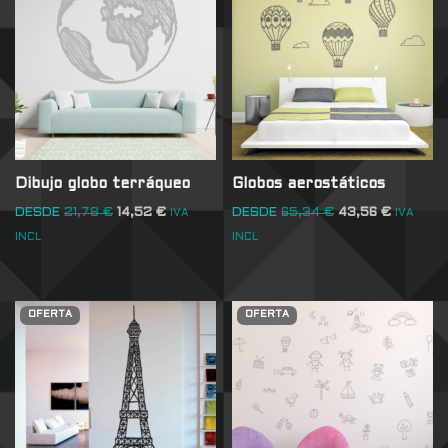
Dibujo globo terráqueo
Globos aerostáticos
DESDE
21,78
€
14,52
€
DESDE
65,34
€
43,56
€
IVA
IVA
INCL
INCL
OFERTA
OFERTA