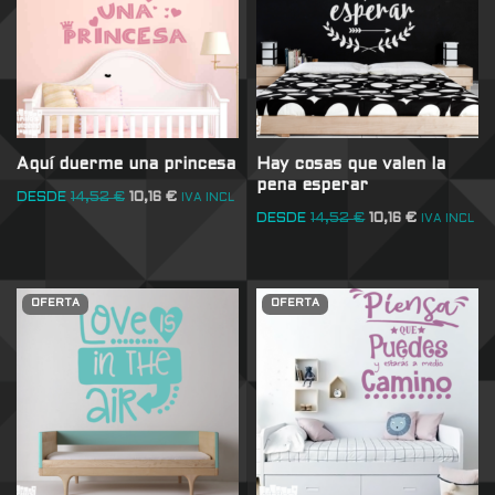
Aquí duerme una princesa
Hay cosas que valen la
pena esperar
DESDE
14,52
€
10,16
€
IVA INCL
DESDE
14,52
€
10,16
€
IVA INCL
OFERTA
OFERTA