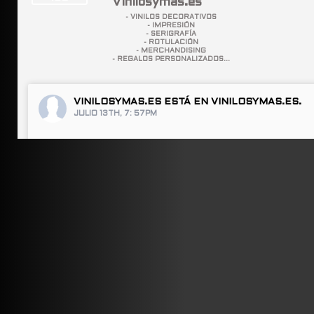
Vinilosymas.es
- VINILOS DECORATIVOS
- IMPRESIÓN
- SERIGRAFÍA
- ROTULACIÓN
- MERCHANDISING
- REGALOS PERSONALIZADOS...
VINILOSYMAS.ES
ESTÁ EN VINILOSYMAS.ES.
JULIO 13TH, 7: 57PM
ABRIR FACEBOOK
VINILOSYMAS.ES
ESTÁ EN VINILOSYMAS.ES.
JULIO 13TH, 7: 55PM