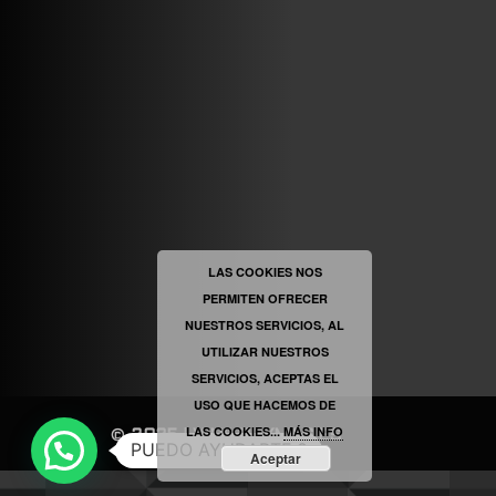
VINILOSYMAS.ES
ESTÁ EN VINILOSYMAS.ES.
MAYO 6TH, 8: 54PM
ABRIR FACEBOOK
LAS COOKIES NOS
PERMITEN OFRECER
VINILOSYMAS.ES
ESTÁ EN VINILOSYMAS.ES.
NUESTROS SERVICIOS, AL
MAYO 6TH, 8: 52PM
UTILIZAR NUESTROS
SERVICIOS, ACEPTAS EL
USO QUE HACEMOS DE
LAS COOKIES...
MÁS INFO
©
2025
|
VINILOSYMAS.ES
PUEDO AYUDARTE ?
Aceptar
NEVE
| FUNCIONA GRACIAS A
WORDPRESS