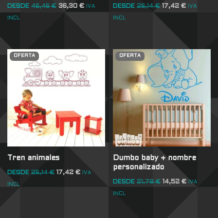
DESDE
46,46
€
36,30
€
DESDE
26,14
€
17,42
€
IVA
IVA
INCL
INCL
OFERTA
OFERTA
Tren animales
Dumbo baby + nombre
personalizado
DESDE
26,14
€
17,42
€
IVA
DESDE
21,78
€
14,52
€
IVA
INCL
INCL