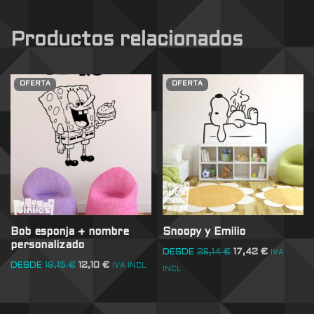
Productos relacionados
OFERTA
OFERTA
Bob esponja + nombre
Snoopy y Emilio
personalizado
DESDE
26,14
€
17,42
€
IVA
DESDE
18,15
€
12,10
€
IVA INCL
INCL