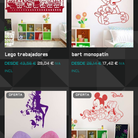
Lego trabajadores
bart monopatín
DESDE
43,56
€
29,04
€
DESDE
26,14
€
17,42
€
IVA
IVA
INCL
INCL
OFERTA
OFERTA