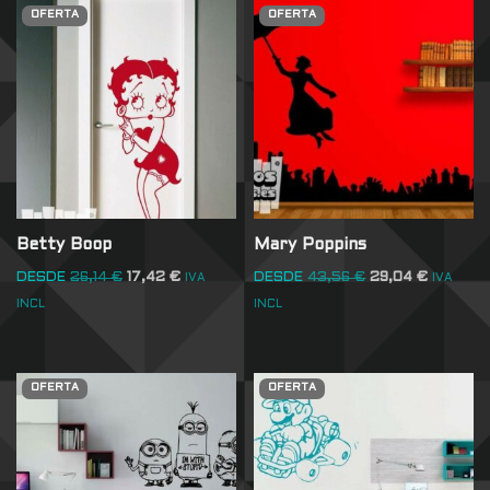
OFERTA
OFERTA
Betty Boop
Mary Poppins
DESDE
26,14
€
17,42
€
DESDE
43,56
€
29,04
€
IVA
IVA
INCL
INCL
OFERTA
OFERTA