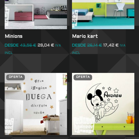
Minions
Mario kart
DESDE
43,56
€
29,04
€
DESDE
26,14
€
17,42
€
IVA
IVA
INCL
INCL
OFERTA
OFERTA