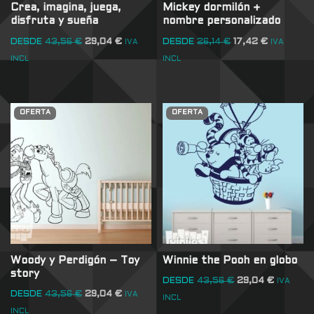
Crea, imagina, juega,
Mickey dormilón +
disfruta y sueña
nombre personalizado
DESDE
43,56
€
29,04
€
DESDE
26,14
€
17,42
€
IVA
IVA
INCL
INCL
OFERTA
OFERTA
Woody y Perdigón – Toy
Winnie the Pooh en globo
story
DESDE
43,56
€
29,04
€
IVA
DESDE
43,56
€
29,04
€
IVA
INCL
INCL