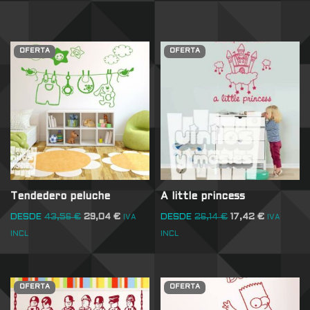
OFERTA
OFERTA
Tendedero peluche
A little princess
DESDE
43,56
€
29,04
€
DESDE
26,14
€
17,42
€
IVA
IVA
INCL
INCL
OFERTA
OFERTA