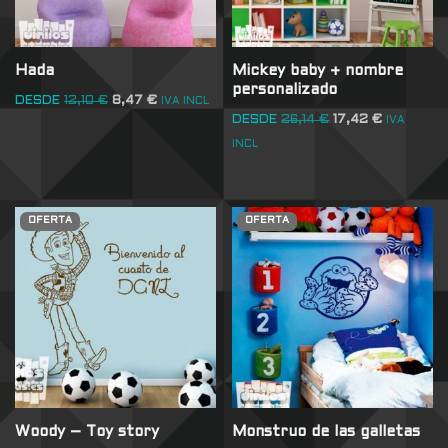
Hada
Mickey baby + nombre
personalizado
DESDE
12,10
€
8,47
€
IVA INCL
DESDE
26,14
€
17,42
€
IVA
INCL
OFERTA
OFERTA
Woody – Toy story
Monstruo de las galletas