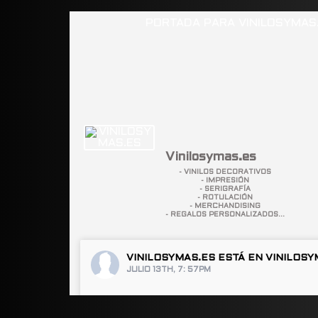
Vinilosymas.es
- VINILOS DECORATIVOS
- IMPRESIÓN
- SERIGRAFÍA
- ROTULACIÓN
- MERCHANDISING
- REGALOS PERSONALIZADOS...
VINILOSYMAS.ES
ESTÁ EN VINILOSY
JULIO 13TH, 7: 57PM