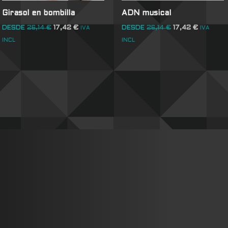
Girasol en bombilla
ADN musical
DESDE
26,14
€
17,42
€
DESDE
26,14
€
17,42
€
IVA
IVA
INCL
INCL