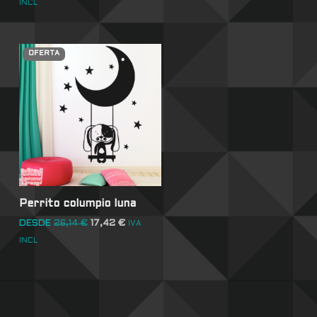
INCL
OFERTA
Perrito columpio luna
DESDE
26,14
€
17,42
€
IVA
INCL