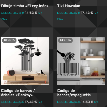
Dibujo simba «El rey león»
Tiki Hawaian
DESDE
21,78
€
14,52
€
DESDE
31,36
€
17,42
€
IVA
IVA
INCL
INCL
OFERTA
OFERTA
Código de barras /
Código de
árboles «Banksy»
barras/espaguetis
DESDE
26,14
€
17,42
€
DESDE
21,78
€
14,52
€
IVA
IVA