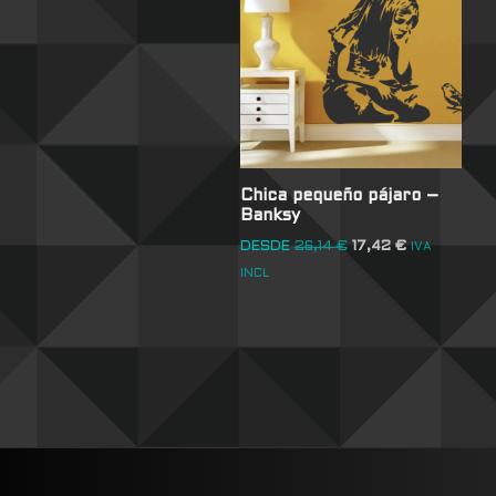
Chica pequeño pájaro –
Banksy
DESDE
26,14
€
17,42
€
IVA
INCL