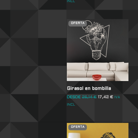
INCL
OFERTA
Girasol en bombilla
DESDE
26,14
€
17,42
€
IVA
INCL
OFERTA