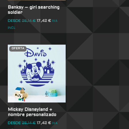
Banksy – girl searching
soldier
DESDE
26,14
€
17,42
€
IVA
INCL
OFERTA
Mickey Disneyland +
nombre personalizado
DESDE
26,14
€
17,42
€
IVA