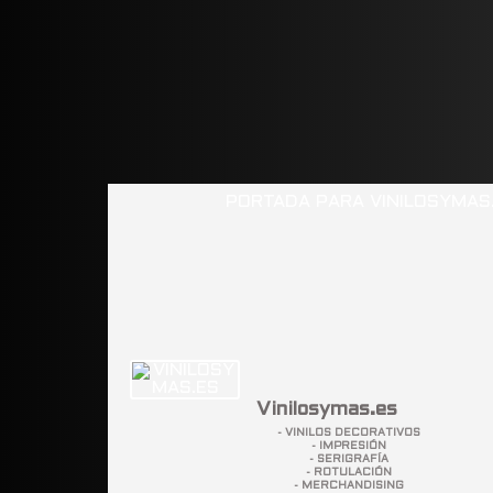
Vinilosymas.es
- VINILOS DECORATIVOS
- IMPRESIÓN
- SERIGRAFÍA
- ROTULACIÓN
- MERCHANDISING