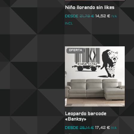
Niño llorando sin likes
DESDE
21,78
€
14,52
€
IVA
INCL
OFERTA
Leopardo barcode
«Banksy»
DESDE
26,14
€
17,42
€
IVA