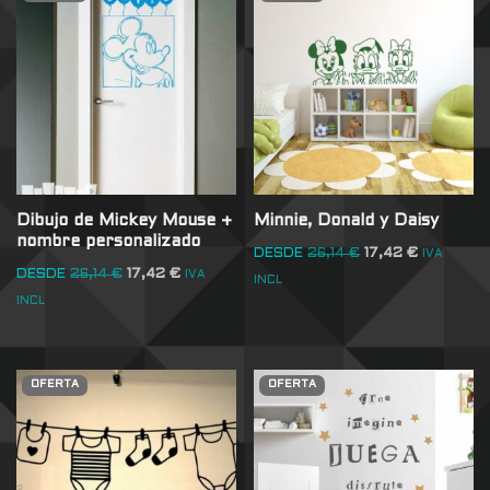
Dibujo de Mickey Mouse +
Minnie, Donald y Daisy
nombre personalizado
DESDE
26,14
€
17,42
€
IVA
DESDE
26,14
€
17,42
€
IVA
INCL
INCL
OFERTA
OFERTA