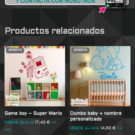
Productos relacionados
OFERTA
OFERTA
Game boy – Super Mario
Dumbo baby + nombre
personalizado
DESDE
26,14
€
17,42
€
IVA
DESDE
21,78
€
14,52
€
IVA
INCL