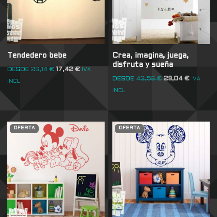
Tendedero bebe
Crea, imagina, juega,
disfruta y sueña
DESDE
26,14
€
17,42
€
IVA
DESDE
43,56
€
29,04
€
IVA
INCL
INCL
OFERTA
OFERTA