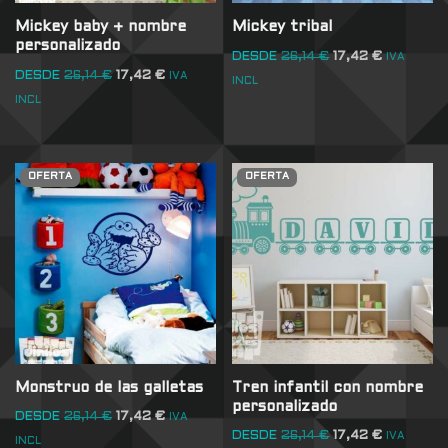
Mickey baby + nombre
Mickey tribal
personalizado
DESDE
26,14
€
17,42
€
IVA
DESDE
26,14
€
17,42
€
IVA
INCL
INCL
OFERTA
OFERTA
Monstruo de las galletas
Tren infantil con nombre
personalizado
DESDE
26,14
€
17,42
€
IVA
DESDE
26,14
€
17,42
€
IVA
INCL