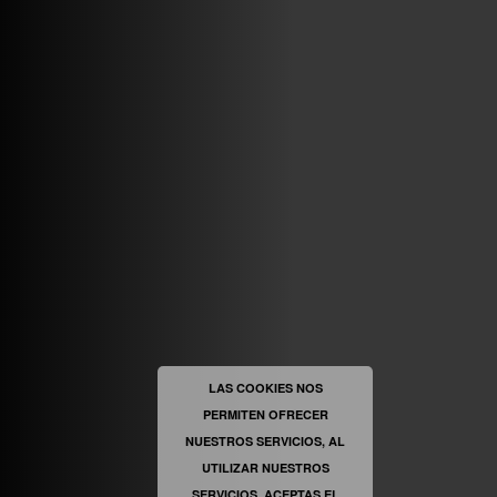
ABRIR FACEBOOK
VINILOSYMAS.ES
ESTÁ EN VINILOSYMAS.ES.
MAYO 6TH, 8: 54PM
ABRIR FACEBOOK
LAS COOKIES NOS
PERMITEN OFRECER
VINILOSYMAS.ES
ESTÁ EN VINILOSYMAS.ES.
NUESTROS SERVICIOS, AL
MAYO 6TH, 8: 52PM
UTILIZAR NUESTROS
SERVICIOS, ACEPTAS EL