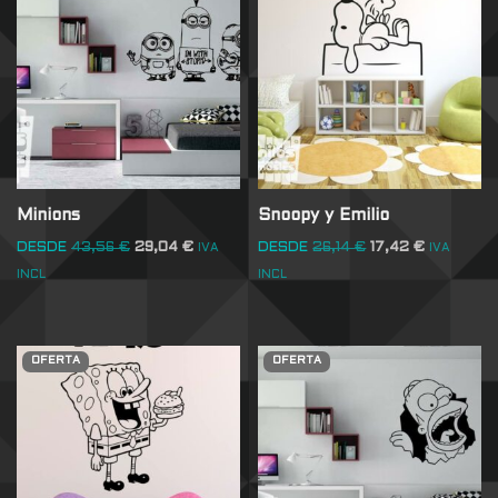
Minions
Snoopy y Emilio
DESDE
43,56
€
29,04
€
DESDE
26,14
€
17,42
€
IVA
IVA
INCL
INCL
OFERTA
OFERTA