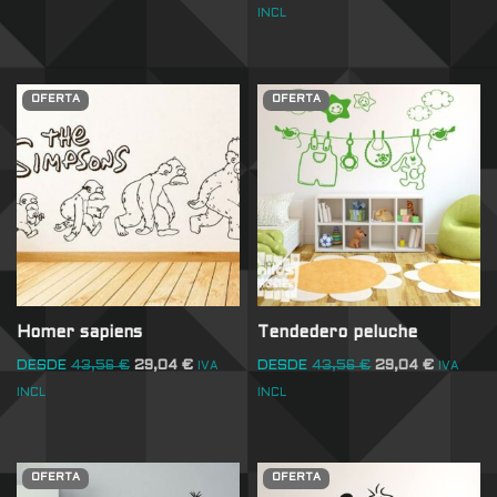
INCL
OFERTA
OFERTA
Homer sapiens
Tendedero peluche
DESDE
43,56
€
29,04
€
DESDE
43,56
€
29,04
€
IVA
IVA
INCL
INCL
OFERTA
OFERTA