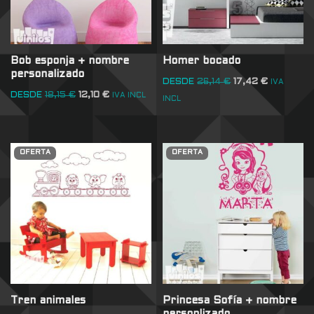
Bob esponja + nombre
Homer bocado
personalizado
DESDE
26,14
€
17,42
€
IVA
DESDE
18,15
€
12,10
€
IVA INCL
INCL
OFERTA
OFERTA
Tren animales
Princesa Sofía + nombre
personlizado