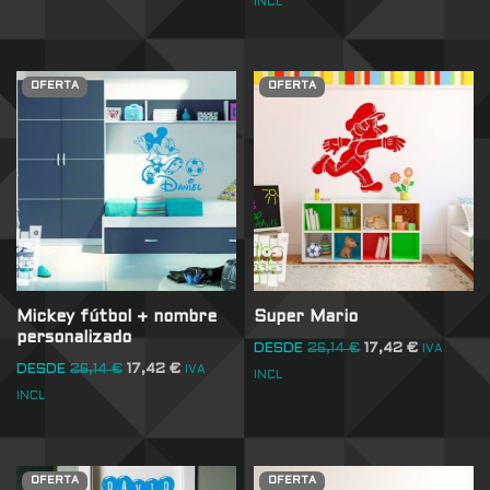
INCL
OFERTA
OFERTA
Mickey fútbol + nombre
Super Mario
personalizado
DESDE
26,14
€
17,42
€
IVA
DESDE
26,14
€
17,42
€
IVA
INCL
INCL
OFERTA
OFERTA