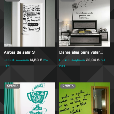
Antes de salir 3
Dame alas para volar…
DESDE
21,78
€
14,52
€
DESDE
43,56
€
29,04
€
IVA
IVA
INCL
INCL
OFERTA
OFERTA