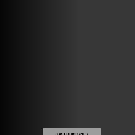
MAYO 6TH, 8: 56PM
ABRIR FACEBOOK
VINILOSYMAS.ES
ESTÁ EN VINILOSYMAS.ES.
MAYO 6TH, 8: 54PM
ABRIR FACEBOOK
LAS COOKIES NOS