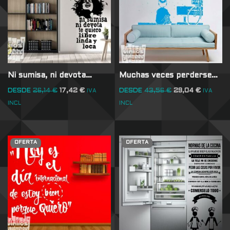
Ni sumisa, ni devota…
Muchas veces perderse…
DESDE
26,14
€
17,42
€
DESDE
43,56
€
29,04
€
IVA
IVA
INCL
INCL
OFERTA
OFERTA