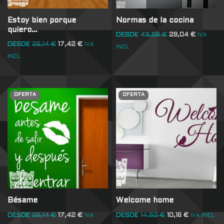
Estoy bien porque
Normas de la cocina
quiero…
DESDE
43,56
€
29,04
€
IVA
DESDE
26,14
€
17,42
€
IVA
INCL
INCL
OFERTA
OFERTA
Bésame
Welcome home
DESDE
26,14
€
17,42
€
DESDE
14,52
€
10,16
€
IVA
IVA INCL