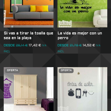
Si vas a tirar la toalla que
La vida es mejor con un
sea en la playa
perro
DESDE
26,14
€
17,42
€
DESDE
21,78
€
14,52
€
IVA
IVA
INCL
INCL
OFERTA
OFERTA