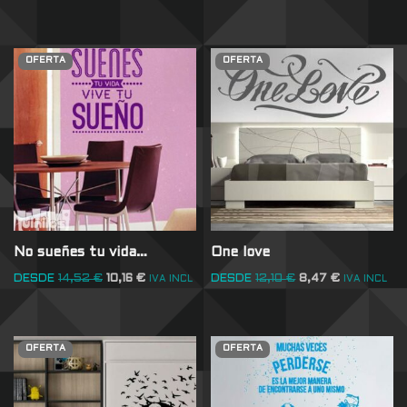
OFERTA
OFERTA
No sueñes tu vida…
One love
DESDE
14,52
€
10,16
€
DESDE
12,10
€
8,47
€
IVA INCL
IVA INCL
OFERTA
OFERTA