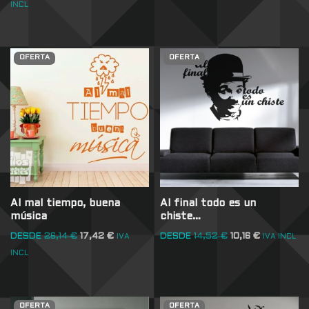
INCL
OFERTA
OFERTA
Al mal tiempo, buena
Al final todo es un
música
chiste…
DESDE
26,14
€
17,42
€
DESDE
14,52
€
10,16
€
IVA
IVA INCL
INCL
OFERTA
OFERTA