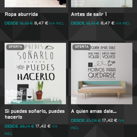
Ropa aburrida
Antes de salir 1
DESDE
12,10
€
8,47
€
DESDE
12,10
€
8,47
€
IVA INCL
IVA INCL
OFERTA
OFERTA
Si puedes soñarlo, puedes
A quien amas dale…
hacerlo
DESDE
21,78
€
17,42
€
IVA
DESDE
26,14
€
17,42
€
IVA
INCL
INCL