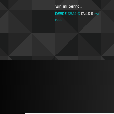
Sin mi perro…
DESDE
26,14
€
17,42
€
IVA
INCL