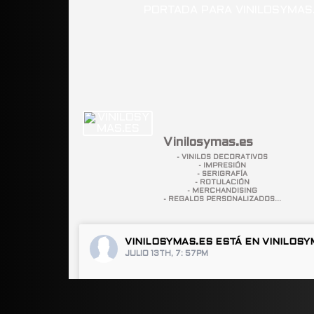
Vinilosymas.es
- VINILOS DECORATIVOS
- IMPRESIÓN
- SERIGRAFÍA
- ROTULACIÓN
- MERCHANDISING
- REGALOS PERSONALIZADOS...
VINILOSYMAS.ES
ESTÁ EN VINILOSY
JULIO 13TH, 7: 57PM