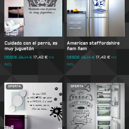
Cuidado con el perro, es
American staffordshire
muy juguetón
ñam ñam
DESDE
26,14
€
17,42
€
DESDE
26,14
€
17,42
€
IVA
IVA
INCL
INCL
OFERTA
OFERTA