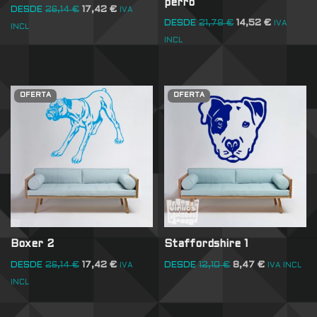
perro
DESDE
26,14
€
17,42
€
IVA
DESDE
21,78
€
14,52
€
IVA
INCL
INCL
OFERTA
OFERTA
Boxer 2
Staffordshire 1
DESDE
26,14
€
17,42
€
DESDE
12,10
€
8,47
€
IVA
IVA INCL
INCL