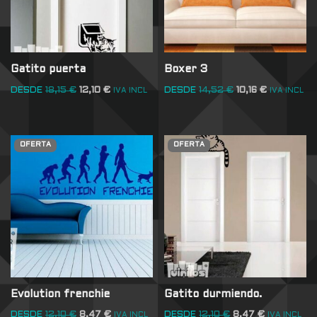
Gatito puerta
Boxer 3
DESDE
18,15
€
12,10
€
DESDE
14,52
€
10,16
€
IVA INCL
IVA INCL
OFERTA
OFERTA
Evolution frenchie
Gatito durmiendo.
DESDE
12,10
€
8,47
€
DESDE
12,10
€
8,47
€
IVA INCL
IVA INCL