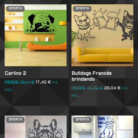
OFERTA
OFERTA
Carlino 2
Bulldogs Francés
brindando
DESDE
26,14
€
17,42
€
IVA
DESDE
43,56
€
29,04
€
IVA
INCL
INCL
OFERTA
OFERTA