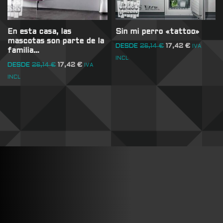
En esta casa, las
Sin mi perro «tattoo»
mascotas son parte de la
DESDE
26,14
€
17,42
€
IVA
familia…
INCL
DESDE
26,14
€
17,42
€
IVA
INCL