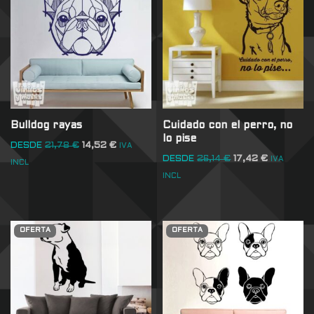
Bulldog rayas
Cuidado con el perro, no
lo pise
DESDE
21,78
€
14,52
€
IVA
DESDE
26,14
€
17,42
€
IVA
INCL
INCL
OFERTA
OFERTA