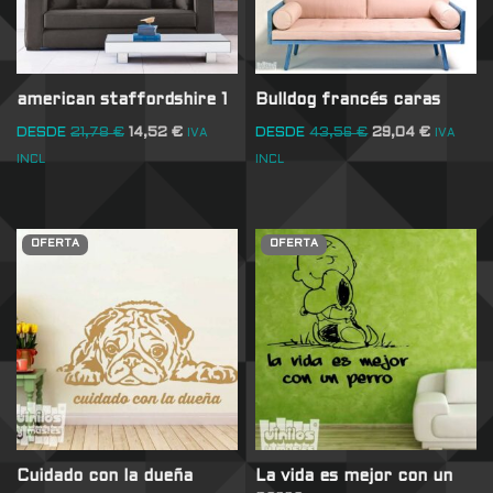
american staffordshire 1
Bulldog francés caras
DESDE
21,78
€
14,52
€
DESDE
43,56
€
29,04
€
IVA
IVA
INCL
INCL
OFERTA
OFERTA
Cuidado con la dueña
La vida es mejor con un