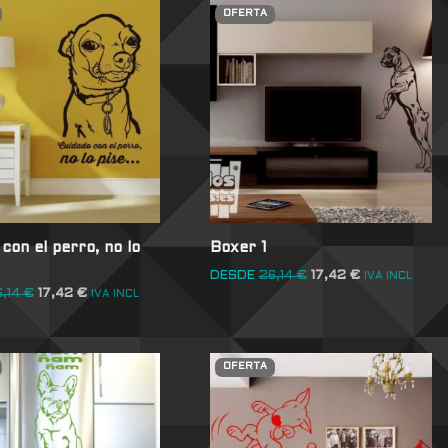
OFERTA
con el perro, no lo
Boxer 1
DESDE
26,14
€
17,42
€
IVA INCL
6,14
€
17,42
€
IVA INCL
OFERTA