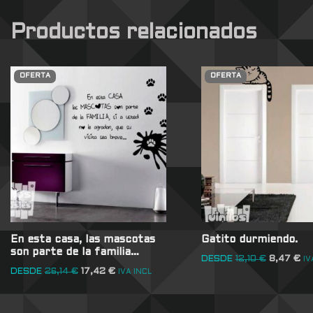
Productos relacionados
OFERTA
OFERTA
En esta casa, las mascotas
Gatito durmiendo.
son parte de la familia…
DESDE
12,10
€
8,47
€
IV
DESDE
26,14
€
17,42
€
IVA INCL