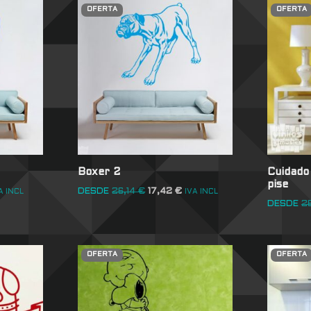
OFERTA
OFERTA
Boxer 2
Cuidado 
pise
DESDE
26,14
€
17,42
€
A INCL
IVA INCL
DESDE
2
OFERTA
OFERTA