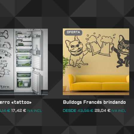
OFERTA
perro «tattoo»
Bulldogs Francés brindando
6,14
€
17,42
€
DESDE
43,56
€
29,04
€
IVA INCL
IVA INCL