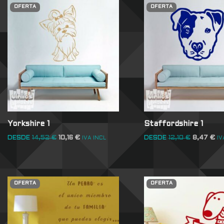
OFERTA
OFERTA
Yorkshire 1
Staffordshire 1
DESDE
14,52
€
10,16
€
DESDE
12,10
€
8,47
€
IVA INCL
IV
OFERTA
OFERTA