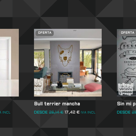
OFERTA
OFERTA
Bull terrier mancha
Sin mi 
DESDE
26,14
€
17,42
€
DESDE
2
A INCL
IVA INCL