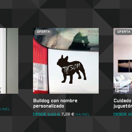
OFERTA
OFERTA
Bulldog con nombre
Cuidado 
personalizado
juguetó
A INCL
DESDE
9,68
€
7,26
€
DESDE
2
IVA INCL