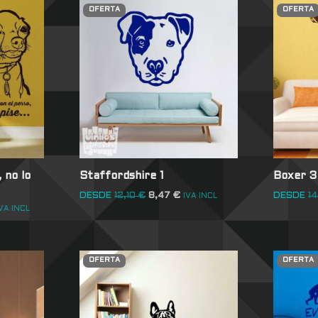
OFERTA
OFERTA
 no lo
Staffordshire 1
Boxer 3
DESDE
12,10
€
8,47
€
DESDE
1
IVA INCL
VA INCL
OFERTA
OFERTA