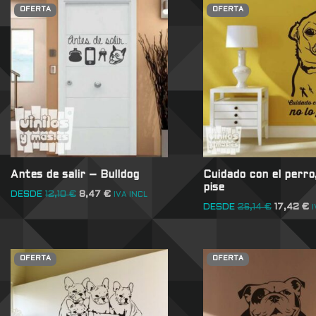
OFERTA
OFERTA
Antes de salir – Bulldog
Cuidado con el perro,
pise
DESDE
12,10
€
8,47
€
IVA INCL
DESDE
26,14
€
17,42
€
I
OFERTA
OFERTA