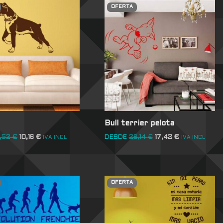
OFERTA
Bull terrier pelota
4,52
€
10,16
€
DESDE
26,14
€
17,42
€
IVA INCL
IVA INCL
OFERTA