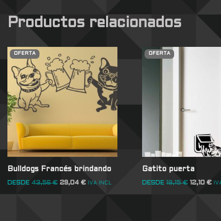
Productos relacionados
OFERTA
OFERTA
Bulldogs Francés brindando
Gatito puerta
DESDE
43,56
€
29,04
€
DESDE
18,15
€
12,10
€
IVA INCL
IV