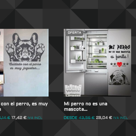
OFERTA
con el perro, es muy
Mi perro no es una
n
mascota…
6,14
€
17,42
€
DESDE
43,56
€
29,04
€
IVA INCL
IVA INCL