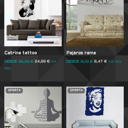
Catrina tattoo
Pajaros rama
DESDE
36,30
€
24,68
€
DESDE
12,10
€
8,47
€
IVA
IVA INCL
INCL
OFERTA
OFERTA