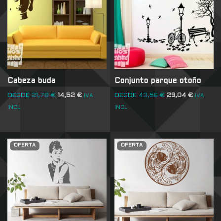
Cabeza buda
Conjunto parque otoño
DESDE
21,78
€
14,52
€
DESDE
43,56
€
29,04
€
IVA
IVA
INCL
INCL
OFERTA
OFERTA