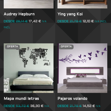
Audrey Hepburn
Ying yang Koi
DESDE
26,14
€
17,42
€
DESDE
21,78
€
12,10
€
IVA
IVA INCL
INCL
OFERTA
OFERTA
Mapa mundi letras
Pajaros volando
DESDE
53,72
€
36,30
€
DESDE
21,78
€
14,52
€
IVA
IVA