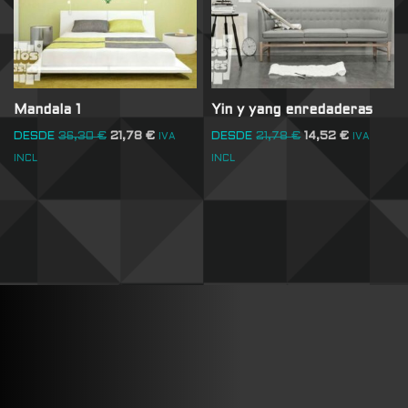
Mandala 1
Yin y yang enredaderas
DESDE
36,30
€
21,78
€
DESDE
21,78
€
14,52
€
IVA
IVA
INCL
INCL