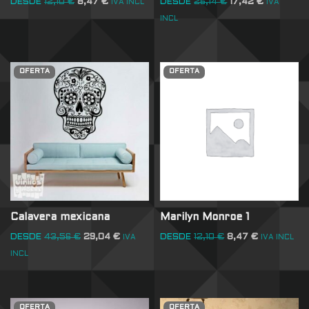
DESDE
12,10
€
8,47
€
DESDE
26,14
€
17,42
€
IVA INCL
IVA
INCL
OFERTA
OFERTA
Calavera mexicana
Marilyn Monroe 1
DESDE
43,56
€
29,04
€
DESDE
12,10
€
8,47
€
IVA
IVA INCL
INCL
OFERTA
OFERTA