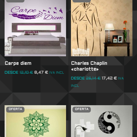
Carpe diem
Charles Chaplin
«charlotte»
DESDE
12,10
€
8,47
€
IVA INCL
DESDE
26,14
€
17,42
€
IVA
INCL
OFERTA
OFERTA