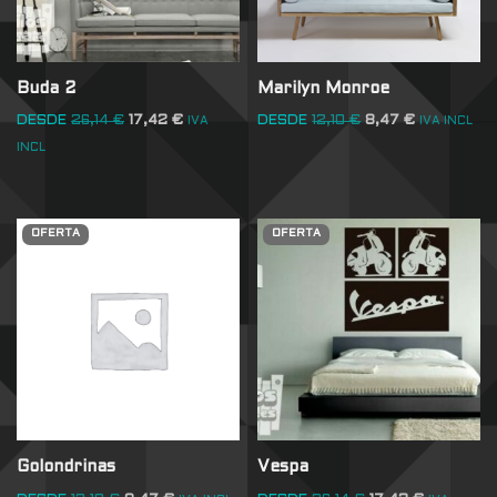
Buda 2
Marilyn Monroe
DESDE
26,14
€
17,42
€
DESDE
12,10
€
8,47
€
IVA
IVA INCL
INCL
OFERTA
OFERTA
Golondrinas
Vespa