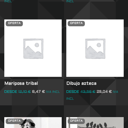
INCL
INCL
OFERTA
OFERTA
Mariposa tribal
Dibujo azteca
DESDE
12,10
€
8,47
€
DESDE
43,56
€
29,04
€
IVA INCL
IVA
INCL
OFERTA
OFERTA