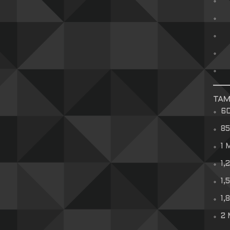
TA
6
8
1
1,
1,
1,
2