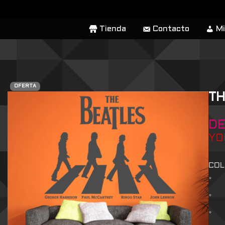
SALTAR
Tienda
Contacto
Mi
AL
CONTENIDO
OFERTA
TH
D
YO
COL