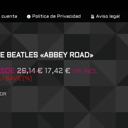
 cuenta
Política de Privacidad
Aviso legal
E BEATLES «ABBEY ROAD»
ESDE
26,14
€
17,42
€
IVA INCL
U SAVE
(
%)
OR