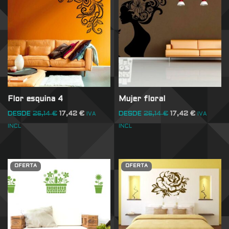
Flor esquina 4
Mujer floral
DESDE
26,14
€
17,42
€
DESDE
26,14
€
17,42
€
IVA
IVA
INCL
INCL
OFERTA
OFERTA