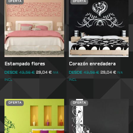
OFERTA
OFERTA
Estampado flores
Corazón enredadera
DESDE
43,56
€
29,04
€
DESDE
43,56
€
29,04
€
IVA
IVA
INCL
INCL
OFERTA
OFERTA