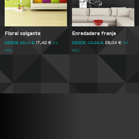
Floral colgante
Enredadera franja
DESDE
26,14
€
17,42
€
DESDE
43,56
€
29,04
€
IVA
IVA
INCL
INCL