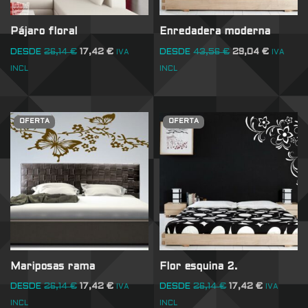
Pájaro floral
Enredadera moderna
DESDE
26,14
€
17,42
€
DESDE
43,56
€
29,04
€
IVA
IVA
INCL
INCL
OFERTA
OFERTA
Mariposas rama
Flor esquina 2.
DESDE
26,14
€
17,42
€
DESDE
26,14
€
17,42
€
IVA
IVA
INCL
INCL