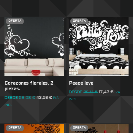
OFERTA
OFERTA
Corazones florales, 2
Peace love
piezas.
DESDE
26,14
€
17,42
€
IVA
DESDE
58,08
€
43,56
€
IVA
INCL
INCL
OFERTA
OFERTA