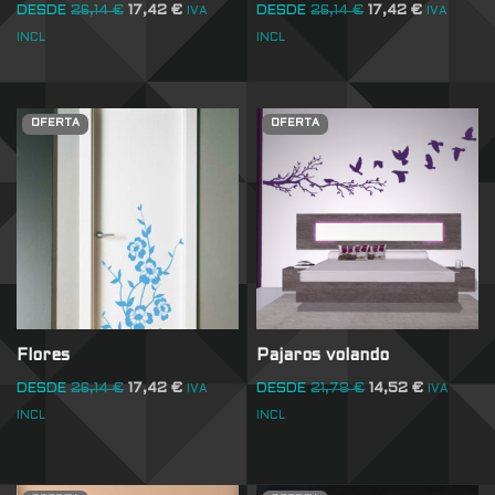
DESDE
26,14
€
17,42
€
DESDE
26,14
€
17,42
€
IVA
IVA
INCL
INCL
OFERTA
OFERTA
Flores
Pajaros volando
DESDE
26,14
€
17,42
€
DESDE
21,78
€
14,52
€
IVA
IVA
INCL
INCL