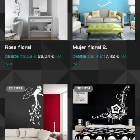
Rosa floral
Mujer floral 2.
DESDE
43,56
€
29,04
€
DESDE
26,14
€
17,42
€
IVA
IVA
INCL
INCL
OFERTA
OFERTA