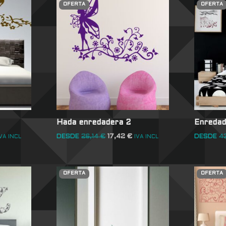
OFERTA
OFERTA
Hada enredadera 2
Enredad
DESDE
26,14
€
17,42
€
DESDE
4
VA INCL
IVA INCL
OFERTA
OFERTA