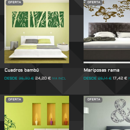
OFERTA
OFERTA
Cuadros bambú
Mariposas rama
DESDE
36,30
€
24,20
€
DESDE
26,14
€
17,42
€
IVA INCL
I
OFERTA
OFERTA