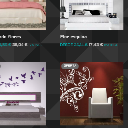
do flores
Flor esquina
3,56
€
29,04
€
DESDE
26,14
€
17,42
€
IVA INCL
IVA INCL
OFERTA