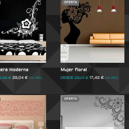
OFERTA
era moderna
Mujer floral
3,56
€
29,04
€
DESDE
26,14
€
17,42
€
IVA INCL
IVA INCL
OFERTA