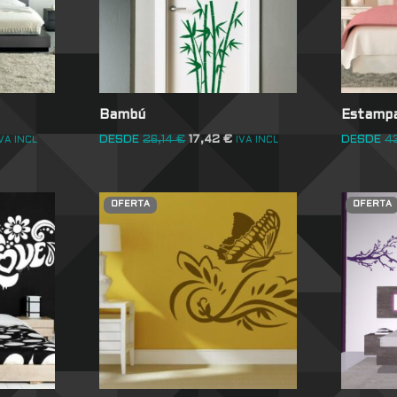
Bambú
Estampa
DESDE
26,14
€
17,42
€
DESDE
4
VA INCL
IVA INCL
OFERTA
OFERTA