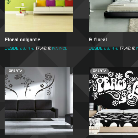
Floral colgante
& floral
DESDE
26,14
€
17,42
€
DESDE
26,14
€
17,42
€
IVA INCL
I
OFERTA
OFERTA