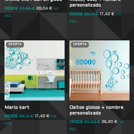
personalizado
DESDE
43,56
€
29,04
€
IVA
DESDE
26,14
€
17,42
€
IVA
INCL
INCL
OFERTA
OFERTA
Mario kart
Ositos globos + nombre
personalizado
DESDE
26,14
€
17,42
€
IVA
DESDE
50,82
€
36,30
€
IVA
INCL
INCL