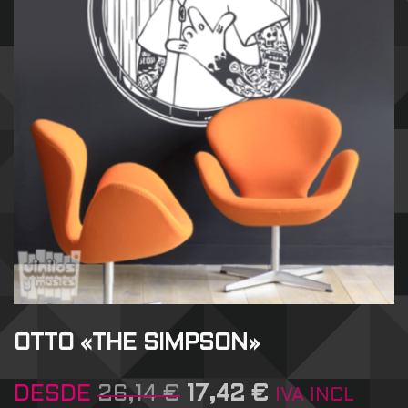
OTTO «THE SIMPSON»
DESDE
26,14
€
17,42
€
IVA INCL