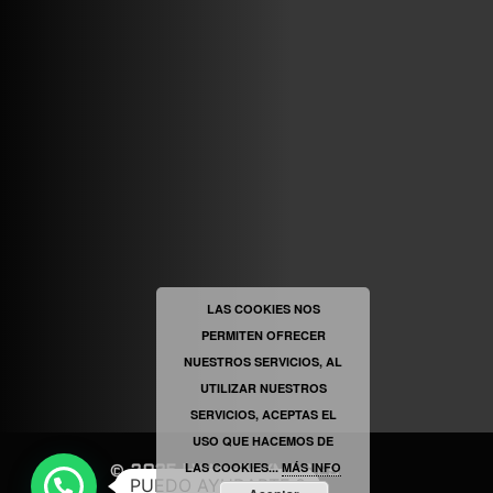
ABRIR FACEBOOK
VINILOSYMAS.ES
ESTÁ EN VINILOSYMAS.ES.
MAYO 6TH, 8: 54PM
ABRIR FACEBOOK
LAS COOKIES NOS
PERMITEN OFRECER
VINILOSYMAS.ES
ESTÁ EN VINILOSYMAS.ES.
NUESTROS SERVICIOS, AL
MAYO 6TH, 8: 52PM
UTILIZAR NUESTROS
SERVICIOS, ACEPTAS EL
USO QUE HACEMOS DE
LAS COOKIES...
MÁS INFO
©
2025
|
VINILOSYMAS.ES
PUEDO AYUDARTE ?