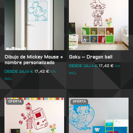
Dibujo de Mickey Mouse +
Goku – Dragon ball
nombre personalizado
DESDE
26,14
€
17,42
€
IVA
DESDE
26,14
€
17,42
€
IVA
INCL
INCL
OFERTA
OFERTA