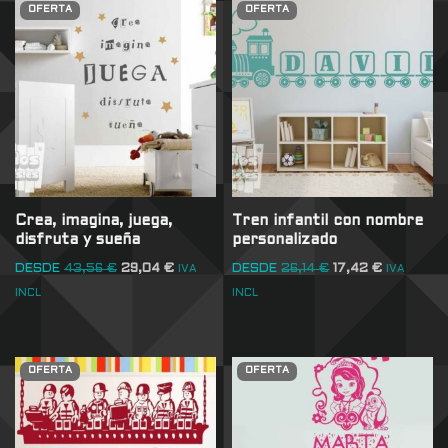
OFERTA
OFERTA
Crea, imagina, juega,
Tren infantil con nombre
disfruta y sueña
personalizado
DESDE
43,56
€
29,04
€
DESDE
26,14
€
17,42
€
IVA
IVA
INCL
INCL
OFERTA
OFERTA