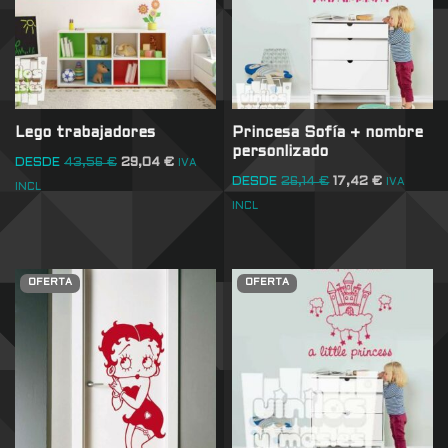
Lego trabajadores
Princesa Sofía + nombre
personlizado
DESDE
43,56
€
29,04
€
IVA
DESDE
26,14
€
17,42
€
IVA
INCL
INCL
OFERTA
OFERTA