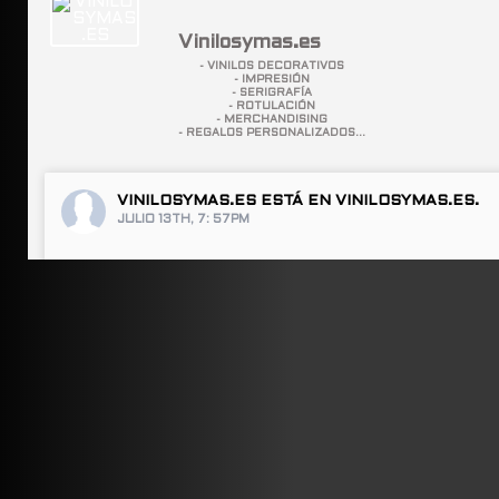
Vinilosymas.es
- VINILOS DECORATIVOS
- IMPRESIÓN
- SERIGRAFÍA
- ROTULACIÓN
- MERCHANDISING
- REGALOS PERSONALIZADOS...
VINILOSYMAS.ES
ESTÁ EN VINILOSYMAS.ES.
JULIO 13TH, 7: 57PM
ABRIR FACEBOOK
VINILOSYMAS.ES
ESTÁ EN VINILOSYMAS.ES.