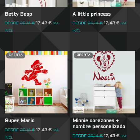
Betty Boop
A little princess
DESDE
26,14
€
17,42
€
DESDE
26,14
€
17,42
€
IVA
IVA
INCL
INCL
OFERTA
OFERTA
Super Mario
Minnie corazones +
nombre personalizado
DESDE
26,14
€
17,42
€
IVA
DESDE
26,14
€
17,42
€
IVA
INCL