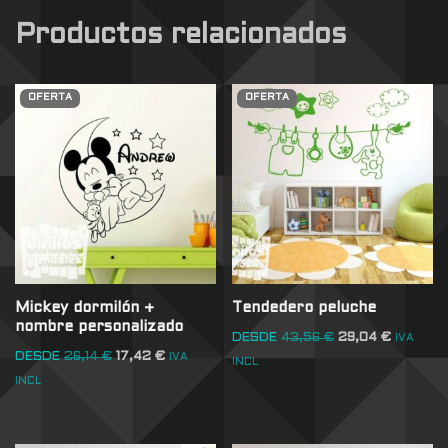
Productos relacionados
OFERTA
OFERTA
Mickey dormilón +
Tendedero peluche
nombre personalizado
DESDE
43,56
€
29,04
€
IVA
DESDE
26,14
€
17,42
€
IVA
INCL
INCL