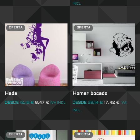
INCL
OFERTA
OFERTA
Hada
Homer bocado
DESDE
12,10
€
8,47
€
DESDE
26,14
€
17,42
€
IVA INCL
IVA
INCL
OFERTA
OFERTA