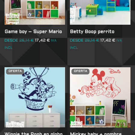
Game boy – Super Mario
Betty Boop perrito
DESDE
26,14
€
17,42
€
DESDE
26,14
€
17,42
€
IVA
IVA
INCL
INCL
OFERTA
OFERTA
Winnie the Pooh en globo
Mickey baby + nombre