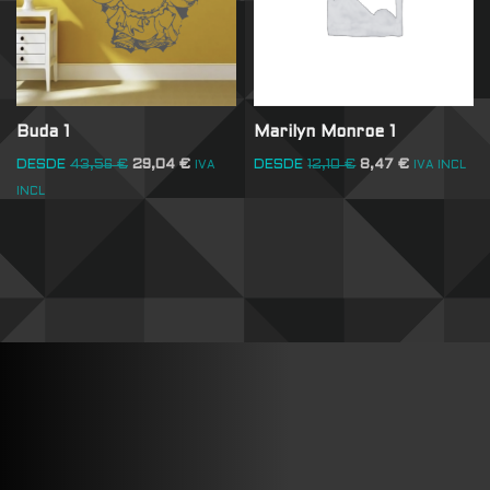
Buda 1
Marilyn Monroe 1
DESDE
43,56
€
29,04
€
DESDE
12,10
€
8,47
€
IVA
IVA INCL
INCL