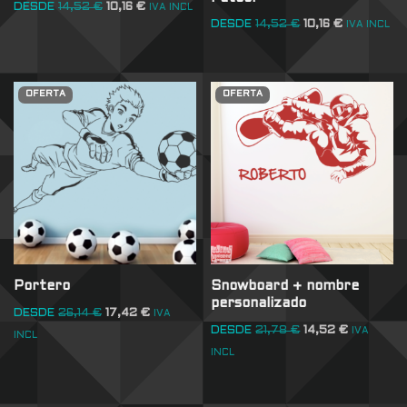
DESDE
14,52
€
10,16
€
IVA INCL
DESDE
14,52
€
10,16
€
IVA INCL
OFERTA
OFERTA
Portero
Snowboard + nombre
personalizado
DESDE
26,14
€
17,42
€
IVA
DESDE
21,78
€
14,52
€
IVA
INCL
INCL