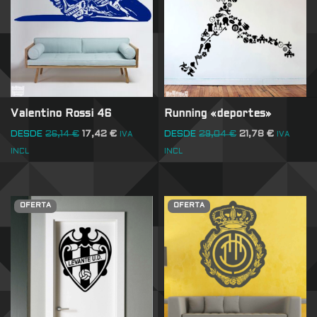
Valentino Rossi 46
Running «deportes»
DESDE
26,14
€
17,42
€
DESDE
29,04
€
21,78
€
IVA
IVA
INCL
INCL
OFERTA
OFERTA