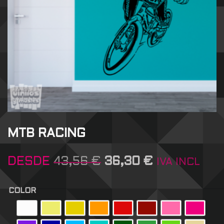
MTB RACING
DESDE
43,56
€
36,30
€
IVA INCL
COLOR