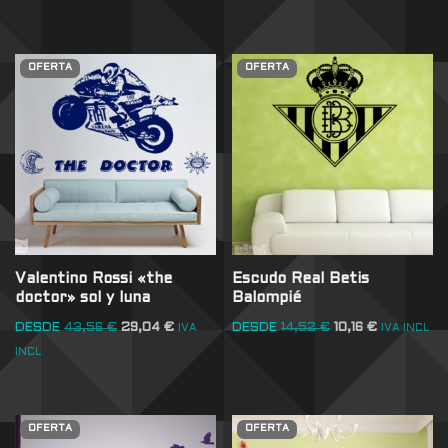
OFERTA
OFERTA
Valentino Rossi «the
Escudo Real Betis
doctor» sol y luna
Balompié
DESDE
43,56
€
29,04
€
DESDE
14,52
€
10,16
€
IVA
IVA INCL
INCL
OFERTA
OFERTA