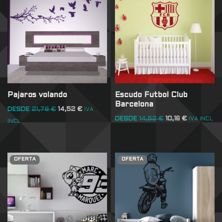
Pajaros volando
Escudo Futbol Club
Barcelona
DESDE
21,78
€
14,52
€
IVA
DESDE
14,52
€
10,16
€
IVA INCL
INCL
OFERTA
OFERTA