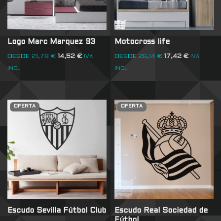
Logo Marc Marquez 93
Motocross life
DESDE
21,78
€
14,52
€
DESDE
26,14
€
17,42
€
IVA
IVA
INCL
INCL
OFERTA
OFERTA
Escudo Sevilla Fútbol Club
Escudo Real Sociedad de
Fútbol