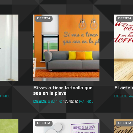
OFERTA
OFERTA
Si vas a tirar la toalla que
El arte
sea en la playa
DESDE
4
A INCL
DESDE
26,14
€
17,42
€
IVA INCL
OFERTA
OFERTA