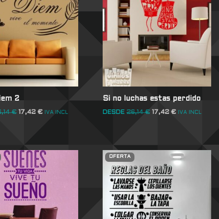
iem 2
Si no luchas estas perdido
6,14
€
17,42
€
DESDE
26,14
€
17,42
€
IVA INCL
IVA INCL
OFERTA