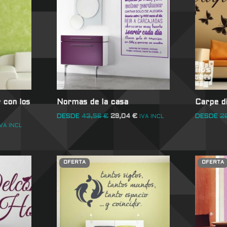
 con los
Normas de la casa
Carpe d
DESDE
43,56
€
29,04
€
DESDE
2
IVA INCL
IVA INCL
OFERTA
OFERTA