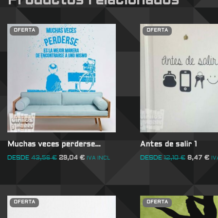
Productos relacionados
OFERTA
OFERTA
Muchas veces perderse…
Antes de salir 1
DESDE
43,56
€
29,04
€
DESDE
12,10
€
8,47
€
IVA INCL
IV
OFERTA
OFERTA