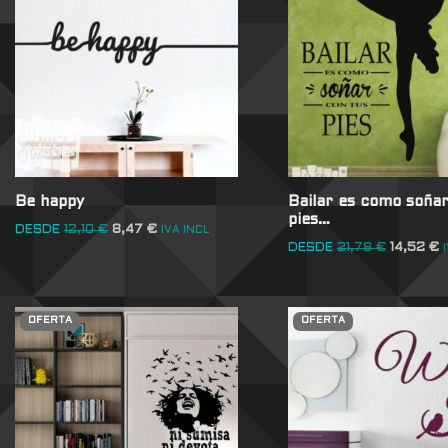
Be happy
Bailar es como soñar
pies…
DESDE
12,10
€
8,47
€
IVA INCL
DESDE
21,78
€
14,52
€
OFERTA
OFERTA