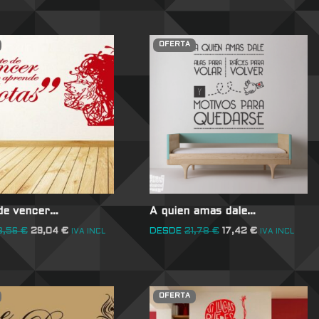
OFERTA
 de vencer…
A quien amas dale…
3,56
€
29,04
€
DESDE
21,78
€
17,42
€
IVA INCL
IVA INCL
OFERTA