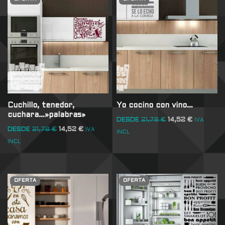
Cuchillo, tenedor,
Yo cocino con vino…
cuchara…»palabras»
DESDE
21,78
€
14,52
€
IVA
DESDE
21,78
€
14,52
€
IVA
INCL
INCL
OFERTA
OFERTA