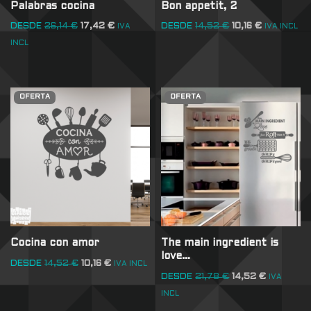
Palabras cocina
Bon appetit, 2
DESDE
26,14
€
17,42
€
DESDE
14,52
€
10,16
€
IVA
IVA INCL
INCL
OFERTA
OFERTA
Cocina con amor
The main ingredient is
love…
DESDE
14,52
€
10,16
€
IVA INCL
DESDE
21,78
€
14,52
€
IVA
INCL