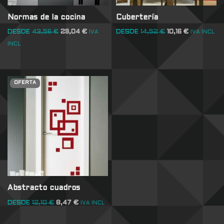
Normas de la cocina
Cubertería
DESDE
43,56
€
29,04
€
DESDE
14,52
€
10,16
€
IVA
IVA INCL
INCL
OFERTA
Abstracto cuadros
DESDE
12,10
€
8,47
€
IVA INCL