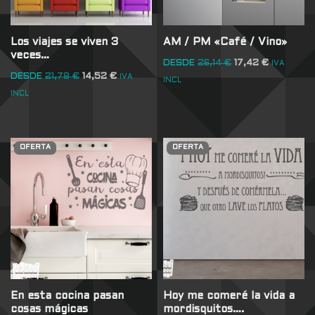
Los viajes se viven 3
AM / PM «Café / Vino»
veces…
DESDE
26,14
€
17,42
€
IVA
DESDE
21,78
€
14,52
€
IVA
INCL
INCL
OFERTA
OFERTA
En esta cocina pasan
Hoy me comeré la vida a
cosas mágicas
mordisquitos….