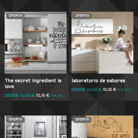
OFERTA
OFERTA
The secret ingredient is
laboratorio de sabores
love
DESDE
14,52
€
10,16
€
IVA INCL
DESDE
14,52
€
10,16
€
IVA INCL
OFERTA
OFERTA