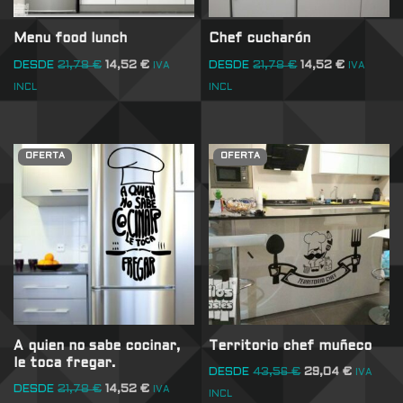
Menu food lunch
Chef cucharón
DESDE
21,78
€
14,52
€
DESDE
21,78
€
14,52
€
IVA
IVA
INCL
INCL
OFERTA
OFERTA
A quien no sabe cocinar,
Territorio chef muñeco
le toca fregar.
DESDE
43,56
€
29,04
€
IVA
DESDE
21,78
€
14,52
€
IVA
INCL