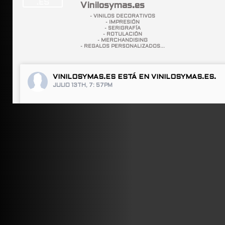
Vinilosymas.es
- VINILOS DECORATIVOS
- IMPRESIÓN
- SERIGRAFÍA
- ROTULACIÓN
- MERCHANDISING
- REGALOS PERSONALIZADOS...
VINILOSYMAS.ES
ESTÁ EN VINILOSYMAS.ES.
JULIO 13TH, 7: 57PM
ABRIR FACEBOOK
VINILOSYMAS.ES
ESTÁ EN VINILOSYMAS.ES.
JULIO 13TH, 7: 55PM