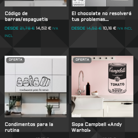
Código de
El chocolate no resolverá
barras/espaguetis
tus problemas…
DESDE
21,78
€
14,52
€
DESDE
14,52
€
10,16
€
IVA
IVA INCL
INCL
OFERTA
OFERTA
Condimentos para la
Sopa Campbell «Andy
rutina
Warhol»