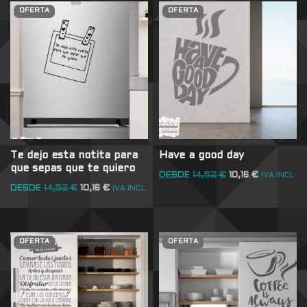
OFERTA
OFERTA
Te dejo esta notita para
Have a good day
que sepas que te quiero
DESDE
14,52
€
10,16
€
IVA INCL
DESDE
14,52
€
10,16
€
IVA INCL
OFERTA
OFERTA