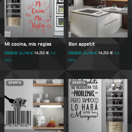
Mi cocina, mis reglas
Bon appetit
DESDE
21,78
€
14,52
€
DESDE
21,78
€
14,52
€
IVA
IVA
INCL
INCL
OFERTA
OFERTA