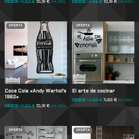
DESDE
14,52
€
10,16
€
DESDE
14,52
€
10,16
€
IVA INCL
IVA INCL
OFERTA
OFERTA
Coca Cola «Andy Warhol’s
El arte de cocinar
1962»
DESDE
14,52
€
11,62
€
IVA INCL
DESDE
14,52
€
10,16
€
IVA INCL
OFERTA
OFERTA