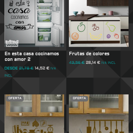
En esta casa cocinamos
Frutas de colores
con amor 2
43,56
€
26,14
€
IVA INCL
DESDE
21,78
€
14,52
€
IVA
INCL
OFERTA
OFERTA