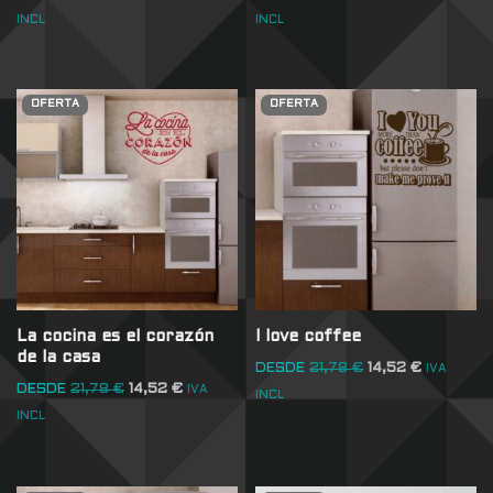
INCL
INCL
OFERTA
OFERTA
La cocina es el corazón
I love coffee
de la casa
DESDE
21,78
€
14,52
€
IVA
DESDE
21,78
€
14,52
€
IVA
INCL
INCL