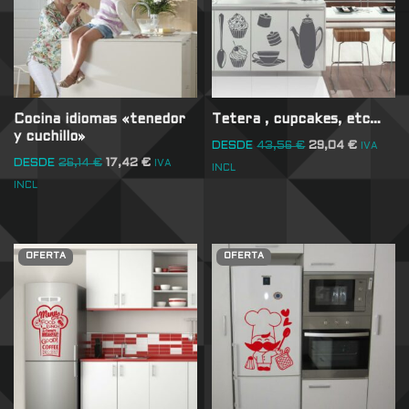
Cocina idiomas «tenedor
Tetera , cupcakes, etc…
y cuchillo»
DESDE
43,56
€
29,04
€
IVA
DESDE
26,14
€
17,42
€
IVA
INCL
INCL
OFERTA
OFERTA