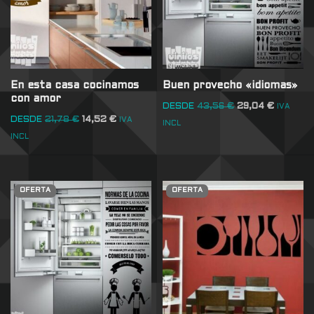
En esta casa cocinamos
Buen provecho «idiomas»
con amor
DESDE
43,56
€
29,04
€
IVA
DESDE
21,78
€
14,52
€
IVA
INCL
INCL
OFERTA
OFERTA