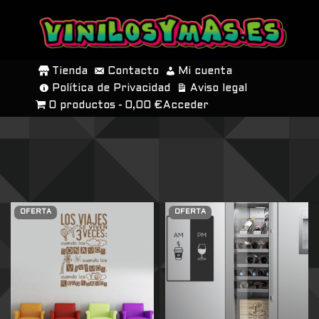
SALTAR
AL
Tienda
Contacto
Mi cuenta
CONTENIDO
Política de Privacidad
Aviso legal
0 productos
0,00 €
Acceder
OFERTA
OFERTA