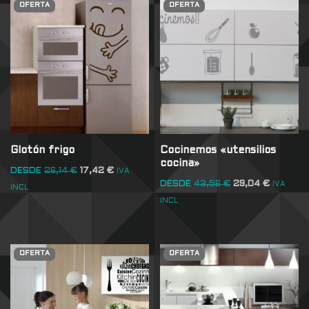
OFERTA
OFERTA
Glotón frigo
Cocinemos «utensilios
cocina»
DESDE
26,14
€
17,42
€
IVA
DESDE
43,56
€
29,04
€
IVA
INCL
INCL
OFERTA
OFERTA