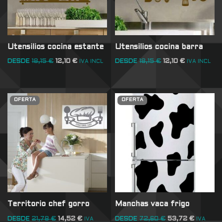
Utensilios cocina estante
Utensilios cocina barra
DESDE
18,15
€
12,10
€
DESDE
18,15
€
12,10
€
IVA INCL
IVA INCL
OFERTA
OFERTA
Territorio chef gorro
Manchas vaca frigo
DESDE
21,78
€
14,52
€
DESDE
72,60
€
53,72
€
IVA
IVA