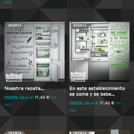
INCL
OFERTA
OFERTA
Nuestra receta…
En este establecimiento
se come y se bebe…
DESDE
26,14
€
17,42
€
IVA
DESDE
26,14
€
17,42
€
IVA
INCL
INCL
OFERTA
OFERTA