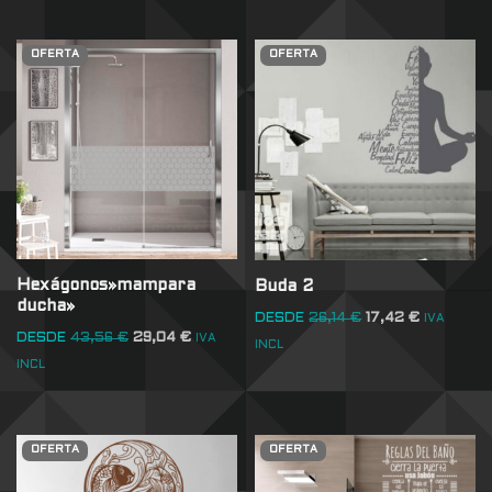
OFERTA
OFERTA
Hexágonos»mampara
Buda 2
ducha»
DESDE
26,14
€
17,42
€
IVA
DESDE
43,56
€
29,04
€
IVA
INCL
INCL
OFERTA
OFERTA