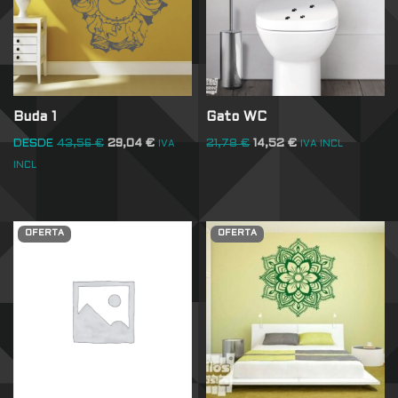
Buda 1
Gato WC
DESDE
43,56
€
29,04
€
21,78
€
14,52
€
IVA
IVA INCL
INCL
OFERTA
OFERTA