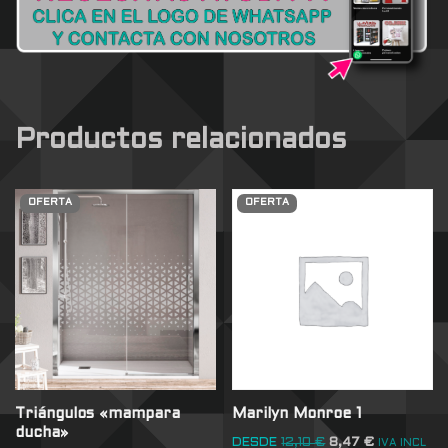
Productos relacionados
OFERTA
OFERTA
Triángulos «mampara
Marilyn Monroe 1
ducha»
DESDE
12,10
€
8,47
€
IVA INCL