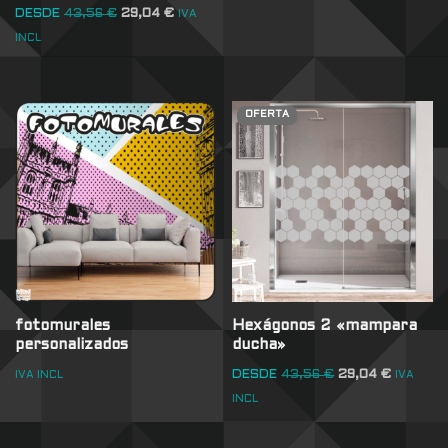
DESDE
43,56
€
29,04
€
IVA
INCL
OFERTA
fotomurales
Hexágonos 2 «mampara
personalizados
ducha»
DESDE
43,56
€
29,04
€
IVA INCL
IVA
INCL