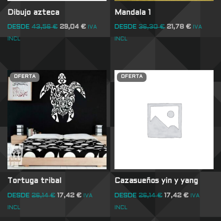
Dibujo azteca
Mandala 1
DESDE
43,56
€
29,04
€
DESDE
36,30
€
21,78
€
IVA
IVA
INCL
INCL
OFERTA
OFERTA
Tortuga tribal
Cazasueños yin y yang
DESDE
26,14
€
17,42
€
DESDE
26,14
€
17,42
€
IVA
IVA
INCL
INCL