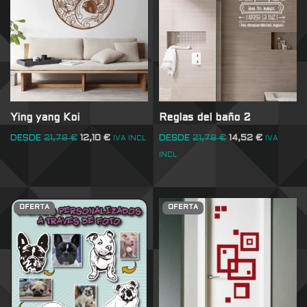
Ying yang Koi
Reglas del baño 2
DESDE
21,78
€
12,10
€
DESDE
21,78
€
14,52
€
IVA INCL
IVA
INCL
OFERTA
OFERTA