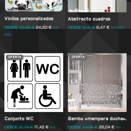
Vinilos personalizados
Abstracto cuadros
DESDE
42,35
€
24,20
€
DESDE
12,10
€
8,47
€
IVA
IVA INCL
INCL
OFERTA
OFERTA
Conjunto WC
Bambu «mampara ducha».
DESDE
21,78
€
17,42
€
DESDE
43,56
€
29,04
€
IVA
IVA