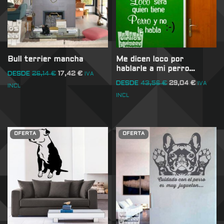
Bull terrier mancha
Me dicen loco por
hablarle a mi perro…
DESDE
26,14
€
17,42
€
IVA
DESDE
43,56
€
29,04
€
IVA
INCL
INCL
OFERTA
OFERTA