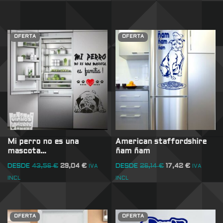
OFERTA
OFERTA
Mi perro no es una
American staffordshire
mascota…
ñam ñam
DESDE
43,56
€
29,04
€
DESDE
26,14
€
17,42
€
IVA
IVA
INCL
INCL
OFERTA
OFERTA