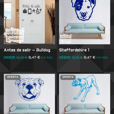
Antes de salir – Bulldog
Staffordshire 1
DESDE
12,10
€
8,47
€
DESDE
12,10
€
8,47
€
IVA INCL
IVA INCL
OFERTA
OFERTA