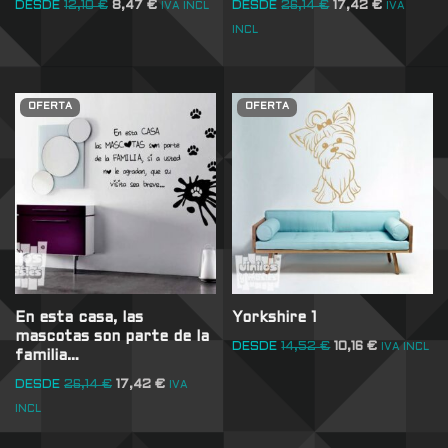
DESDE
12,10
€
8,47
€
DESDE
26,14
€
17,42
€
IVA INCL
IVA
INCL
OFERTA
OFERTA
En esta casa, las
Yorkshire 1
mascotas son parte de la
DESDE
14,52
€
10,16
€
IVA INCL
familia…
DESDE
26,14
€
17,42
€
IVA
INCL