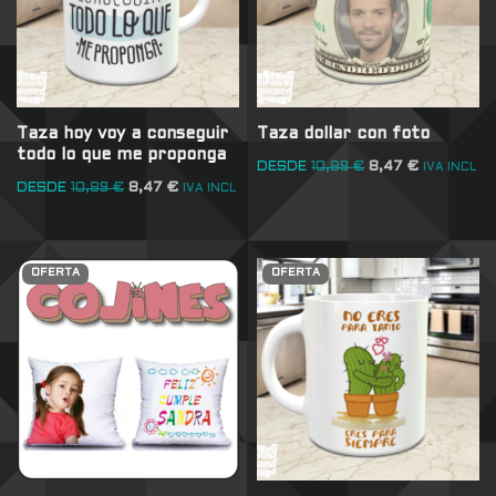
Taza hoy voy a conseguir
Taza dollar con foto
todo lo que me proponga
DESDE
10,89
€
8,47
€
IVA INCL
DESDE
10,89
€
8,47
€
IVA INCL
OFERTA
OFERTA