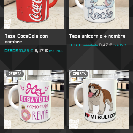
Taza CocaCola con
Taza unicornio + nombre
nombre
DESDE
10,89
€
8,47
€
IVA INCL
DESDE
10,89
€
8,47
€
IVA INCL
OFERTA
OFERTA