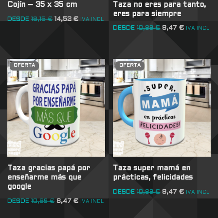
Taza no eres para tanto,
Cojín – 35 x 35 cm
eres para siempre
DESDE
18,15
€
14,52
€
IVA INCL
DESDE
10,89
€
8,47
€
IVA INCL
OFERTA
OFERTA
Taza gracias papá por
Taza super mamá en
enseñarme más que
prácticas, felicidades
google
DESDE
10,89
€
8,47
€
IVA INCL
DESDE
10,89
€
8,47
€
IVA INCL