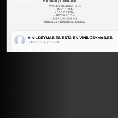
Vinilosymas.es
- VINILOS DECORATIVOS
- IMPRESIÓN
- SERIGRAFÍA
- ROTULACIÓN
- MERCHANDISING
- REGALOS PERSONALIZADOS...
VINILOSYMAS.ES
ESTÁ EN VINILOSYMAS.ES.
JULIO 13TH, 7: 57PM
ABRIR FACEBOOK
VINILOSYMAS.ES
ESTÁ EN VINILOSYMAS.ES.
JULIO 13TH, 7: 55PM