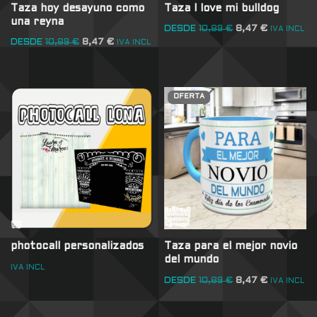
Taza hoy desayuno como
Taza I love mi bulldog
una reyna
DESDE
10,89
€
8,47
€
IVA INCL
DESDE
10,89
€
8,47
€
IVA INCL
OFERTA
photocall personalizados
Taza para el mejor novio
del mundo
IVA INCL
DESDE
10,89
€
8,47
€
IVA INCL