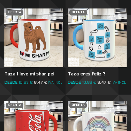
OFERTA
OFERTA
Taza I love mi shar pei
Taza eres feliz ?
DESDE
10,89
€
8,47
€
DESDE
10,89
€
8,47
€
IVA INCL
IVA INCL
OFERTA
OFERTA