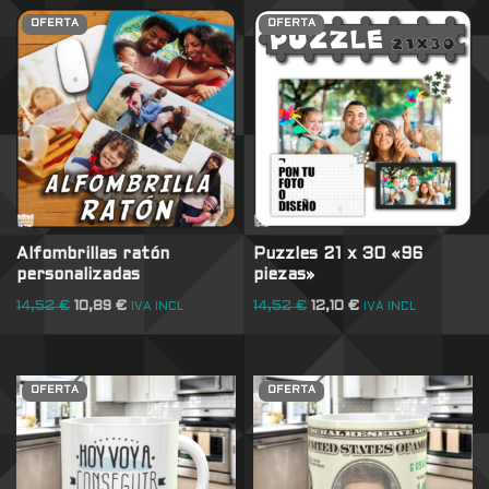
OFERTA
OFERTA
Alfombrillas ratón
Puzzles 21 x 30 «96
personalizadas
piezas»
14,52
€
10,89
€
14,52
€
12,10
€
IVA INCL
IVA INCL
OFERTA
OFERTA