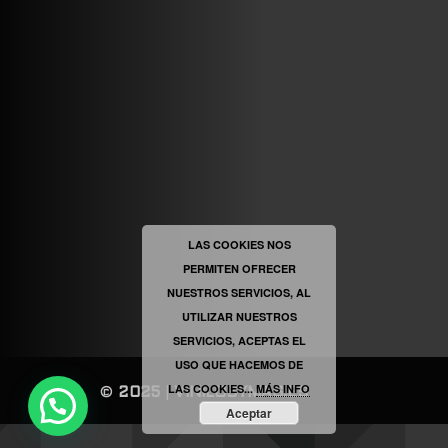
VINILOSYMAS.ES
ESTÁ EN VINILOSYMAS.ES.
MAYO 6TH, 8: 54PM
ABRIR FACEBOOK
LAS COOKIES NOS
PERMITEN OFRECER
VINILOSYMAS.ES
ESTÁ EN VINILOSYMAS.ES.
NUESTROS SERVICIOS, AL
MAYO 6TH, 8: 52PM
UTILIZAR NUESTROS
SERVICIOS, ACEPTAS EL
USO QUE HACEMOS DE
LAS COOKIES...
MÁS INFO
©
2025
|
VINILOSYMAS.ES
Aceptar
NEVE
| FUNCIONA GRACIAS A
WORDPRESS
ABRIR FACEBOOK