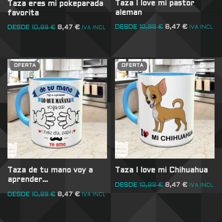
Taza I love mi pastor
Taza eres mi pokeparada
aleman
favorita
DESDE
10,89
€
8,47
€
DESDE
10,89
€
8,47
€
IVA INCL
IVA INCL
OFERTA
OFERTA
Taza de tu mano voy a
Taza I love mi Chihuahua
aprender…
DESDE
10,89
€
8,47
€
IVA INCL
DESDE
10,89
€
8,47
€
IVA INCL