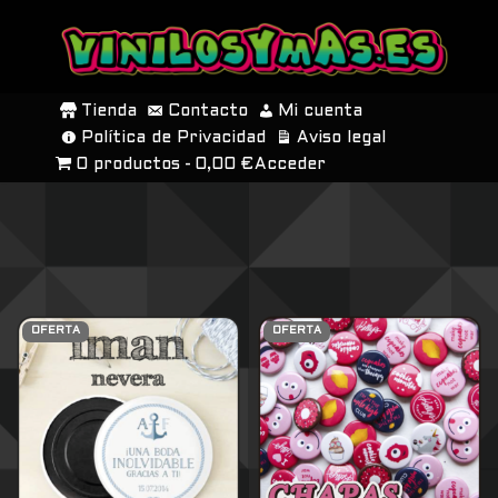
SALTAR
AL
Tienda
Contacto
Mi cuenta
CONTENIDO
Política de Privacidad
Aviso legal
0 productos
0,00 €
Acceder
OFERTA
OFERTA