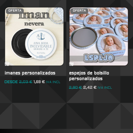
OFERTA
OFERTA
imanes personalizados
espejos de bolsillo
personalizados
DESDE
2,03
€
1,69
€
IVA INCL
2,90
€
2,42
€
IVA INCL