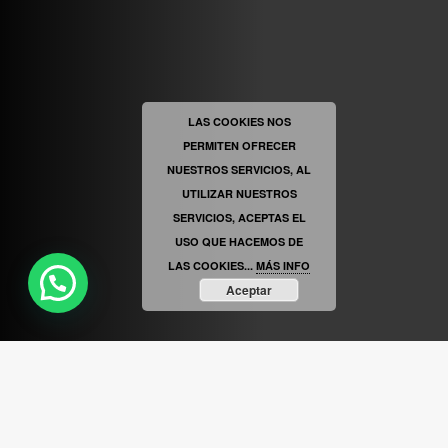
ABRIR FACEBOOK
LAS COOKIES NOS
PERMITEN OFRECER
VINILOSYMAS.ES
ESTÁ EN VINILOSYMAS.ES.
MAYO 6TH, 8: 56PM
NUESTROS SERVICIOS, AL
UTILIZAR NUESTROS
SERVICIOS, ACEPTAS EL
USO QUE HACEMOS DE
LAS COOKIES...
MÁS INFO
PUEDO AYUDARTE ?
Aceptar
ABRIR FACEBOOK
VINILOSYMAS.ES
ESTÁ EN VINILOSYMAS.ES.
MAYO 6TH, 8: 54PM