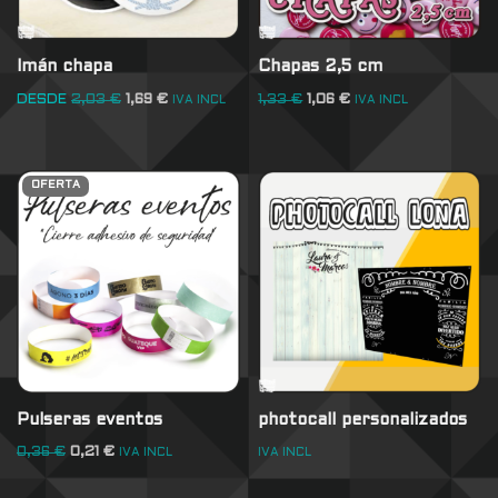
Imán chapa
Chapas 2,5 cm
DESDE
2,03
€
1,69
€
1,33
€
1,06
€
IVA INCL
IVA INCL
OFERTA
Pulseras eventos
photocall personalizados
0,36
€
0,21
€
IVA INCL
IVA INCL