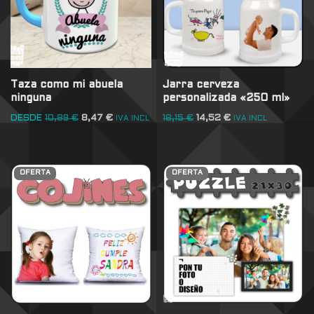
Taza como mi abuela
Jarra cerveza
ninguna
personalizada «250 ml»
DESDE
10,89
€
8,47
€
18,15
€
14,52
€
IVA INCL
IVA INCL
OFERTA
OFERTA