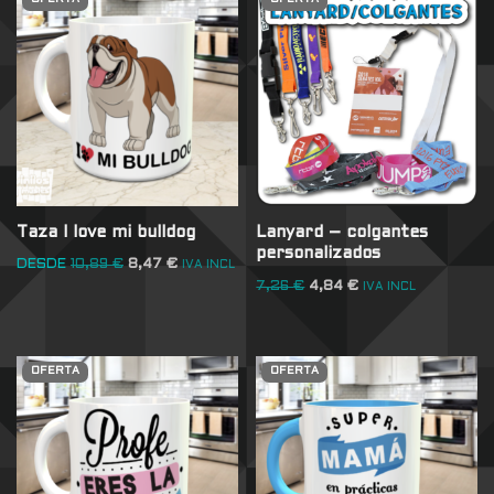
Taza I love mi bulldog
Lanyard – colgantes
personalizados
DESDE
10,89
€
8,47
€
IVA INCL
7,26
€
4,84
€
IVA INCL
OFERTA
OFERTA