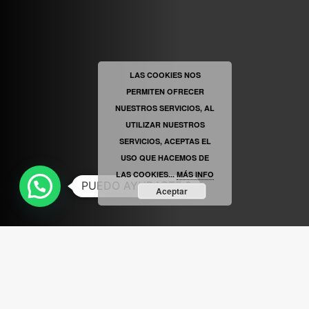
ABRIR FACEBOOK
LAS COOKIES NOS
PERMITEN OFRECER
VINILOSYMAS.ES
ESTÁ EN VINILOSYMAS.ES.
MAYO 6TH, 8: 56PM
NUESTROS SERVICIOS, AL
UTILIZAR NUESTROS
SERVICIOS, ACEPTAS EL
USO QUE HACEMOS DE
LAS COOKIES...
MÁS INFO
PUEDO AYUDARTE ?
Aceptar
ABRIR FACEBOOK
VINILOSYMAS.ES
ESTÁ EN VINILOSYMAS.ES.
MAYO 6TH, 8: 54PM