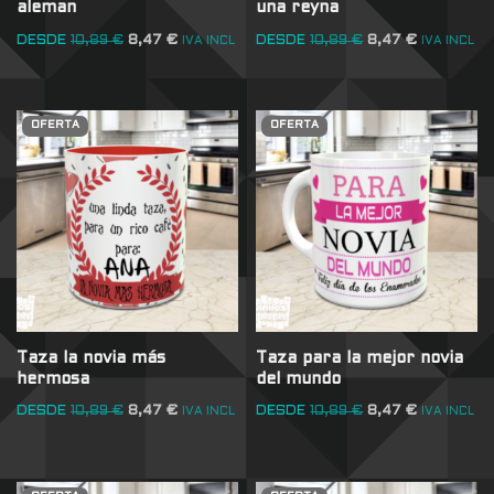
aleman
una reyna
DESDE
10,89
€
8,47
€
DESDE
10,89
€
8,47
€
IVA INCL
IVA INCL
OFERTA
OFERTA
Taza la novia más
Taza para la mejor novia
hermosa
del mundo
DESDE
10,89
€
8,47
€
DESDE
10,89
€
8,47
€
IVA INCL
IVA INCL