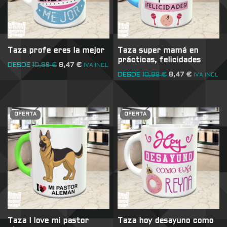
Taza profe eres la mejor
Taza super mamá en
prácticas, felicidades
DESDE
10,89
€
8,47
€
IVA INCL
DESDE
10,89
€
8,47
€
IVA INCL
OFERTA
OFERTA
Taza I love mi pastor
Taza hoy desayuno como