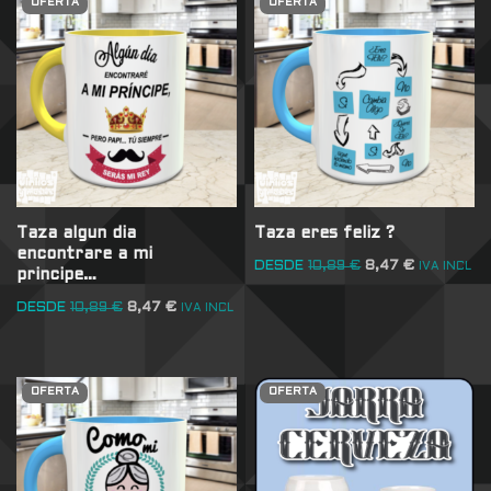
OFERTA
OFERTA
Taza algun dia
Taza eres feliz ?
encontrare a mi
DESDE
10,89
€
8,47
€
IVA INCL
principe…
DESDE
10,89
€
8,47
€
IVA INCL
OFERTA
OFERTA