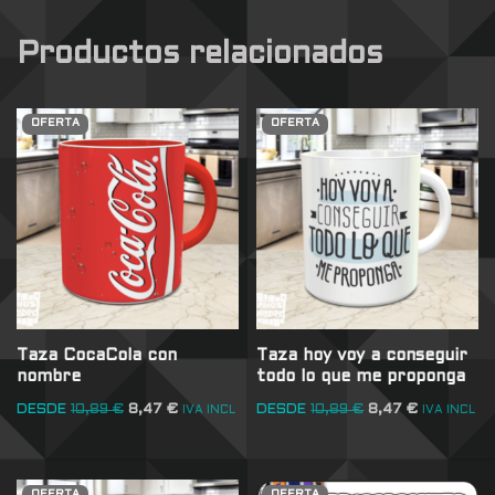
Productos relacionados
OFERTA
OFERTA
Taza CocaCola con
Taza hoy voy a conseguir
nombre
todo lo que me proponga
DESDE
10,89
€
8,47
€
DESDE
10,89
€
8,47
€
IVA INCL
IVA INCL
OFERTA
OFERTA