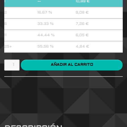
1
—
10,89
€
2
16.67 %
9,08
€
6
33.33 %
7,26
€
11
44.44 %
6,05
€
25+
55.56 %
4,84
€
AÑADIR AL CARRITO