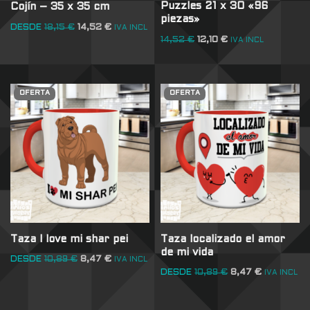
Puzzles 21 x 30 «96
Cojín – 35 x 35 cm
piezas»
DESDE
18,15
€
14,52
€
IVA INCL
14,52
€
12,10
€
IVA INCL
OFERTA
OFERTA
Taza I love mi shar pei
Taza localizado el amor
de mi vida
DESDE
10,89
€
8,47
€
IVA INCL
DESDE
10,89
€
8,47
€
IVA INCL