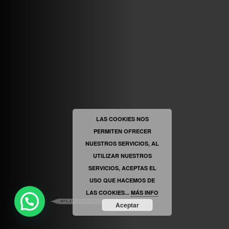
VINILOSYMAS.ES
ESTÁ EN VINILOSYMAS.ES.
MAYO 6TH, 8: 58PM
ABRIR FACEBOOK
LAS COOKIES NOS
PERMITEN OFRECER
VINILOSYMAS.ES
ESTÁ EN VINILOSYMAS.ES.
MAYO 6TH, 8: 56PM
NUESTROS SERVICIOS, AL
UTILIZAR NUESTROS
SERVICIOS, ACEPTAS EL
USO QUE HACEMOS DE
LAS COOKIES...
MÁS INFO
PUEDO AYUDARTE ?
Aceptar
ABRIR FACEBOOK