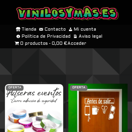
SALTAR
AL
Tienda
Contacto
Mi cuenta
CONTENIDO
Política de Privacidad
Aviso legal
0 productos
0,00 €
Acceder
OFERTA
OFERTA