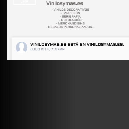
Vinilosymas.es
- VINILOS DECORATIVOS
- IMPRESIÓN
- SERIGRAFÍA
- ROTULACIÓN
- MERCHANDISING
- REGALOS PERSONALIZADOS...
VINILOSYMAS.ES
ESTÁ EN VINILOSYMAS.ES.
JULIO 13TH, 7: 57PM
ABRIR FACEBOOK
VINILOSYMAS.ES
ESTÁ EN VINILOSYMAS.ES.
JULIO 13TH, 7: 55PM