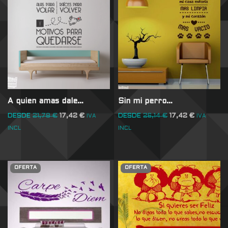
A quien amas dale…
Sin mi perro…
DESDE
21,78
€
17,42
€
DESDE
26,14
€
17,42
€
IVA
IVA
INCL
INCL
OFERTA
OFERTA