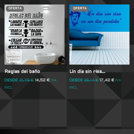
OFERTA
OFERTA
Reglas del baño
Un día sin risa…
DESDE
21,78
€
14,52
€
DESDE
26,14
€
17,42
€
IVA
IVA
INCL
INCL