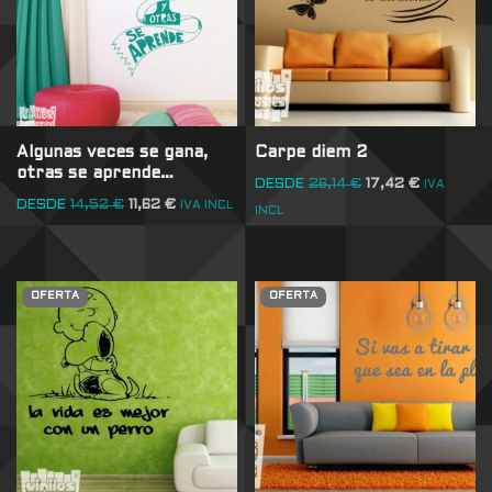
Algunas veces se gana,
Carpe diem 2
otras se aprende…
DESDE
26,14
€
17,42
€
IVA
DESDE
14,52
€
11,62
€
IVA INCL
INCL
OFERTA
OFERTA