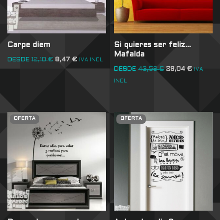
Carpe diem
Si quieres ser feliz…
Mafalda
DESDE
12,10
€
8,47
€
IVA INCL
DESDE
43,56
€
29,04
€
IVA
INCL
OFERTA
OFERTA