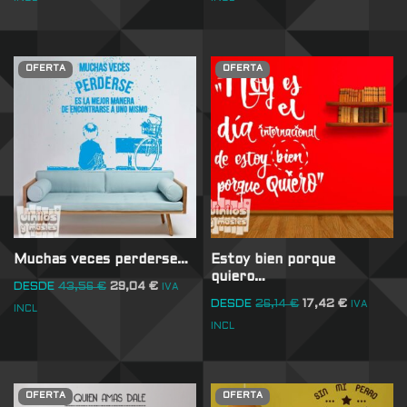
OFERTA
OFERTA
Muchas veces perderse…
Estoy bien porque
quiero…
DESDE
43,56
€
29,04
€
IVA
DESDE
26,14
€
17,42
€
IVA
INCL
INCL
OFERTA
OFERTA