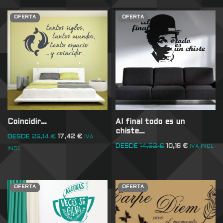
OFERTA
OFERTA
Coincidir…
Al final todo es un
chiste…
DESDE
26,14
€
17,42
€
IVA
DESDE
14,52
€
10,16
€
IVA INCL
INCL
OFERTA
OFERTA