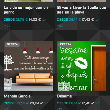
La vida es mejor con un
Si vas a tirar la toalla que
perro
sea en la playa
DESDE
21,78
€
14,52
€
DESDE
26,14
€
17,42
€
IVA
IVA
INCL
INCL
OFERTA
OFERTA
Manolo Garcia
Bésame
DESDE
43,56
€
29,04
€
DESDE
26,14
€
17,42
€
IVA
IVA
INCL
INCL