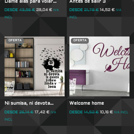
Dame alas para volar…
Antes de salir 3
DESDE
43,56
€
29,04
€
DESDE
21,78
€
14,52
€
IVA
IVA
INCL
INCL
OFERTA
OFERTA
Ni sumisa, ni devota…
Welcome home
DESDE
26,14
€
17,42
€
DESDE
14,52
€
10,16
€
IVA
IVA INCL
INCL