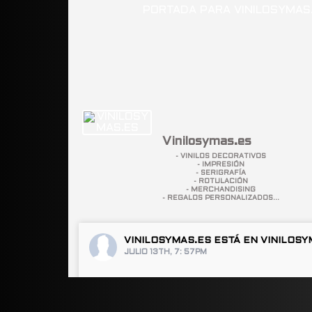
Vinilosymas.es
- VINILOS DECORATIVOS
- IMPRESIÓN
- SERIGRAFÍA
- ROTULACIÓN
- MERCHANDISING
- REGALOS PERSONALIZADOS...
VINILOSYMAS.ES
ESTÁ EN VINILOSY
JULIO 13TH, 7: 57PM