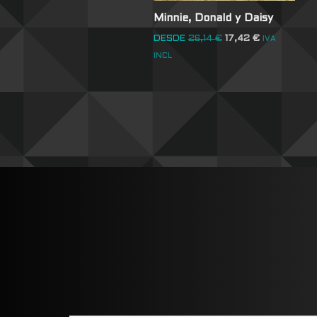
Minnie, Donald y Daisy
DESDE
26,14
€
17,42
€
IVA
INCL