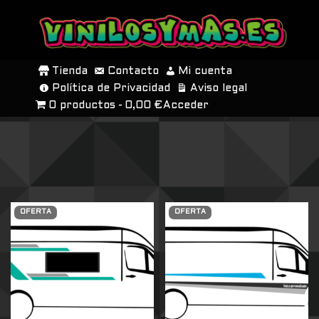
SALTAR
AL
Tienda
Contacto
Mi cuenta
CONTENIDO
Política de Privacidad
Aviso legal
0 productos
0,00 €
Acceder
OFERTA
OFERTA