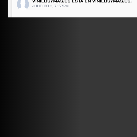
VINILOSYMAS.ES
ESTÁ EN VINILOSYMAS.ES.
JULIO 13TH, 7: 57PM
ABRIR FACEBOOK
VINILOSYMAS.ES
ESTÁ EN VINILOSYMAS.ES.
JULIO 13TH, 7: 55PM