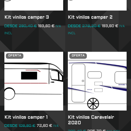
Kit vinilos camper 3
Kit vinilos camper 2
DESDE
290,40
€
193,60
€
DESDE
278,30
€
193,60
€
IVA
IVA
INCL
INCL
OFERTA
OFERTA
Kit vinilos camper 1
Kit vinilos Caravelair
2020
DESDE
108,90
€
72,60
€
IVA