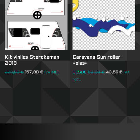
Kit vinilos Sterckeman
Caravana Sun roller
2018
«olas»
229,90
€
157,30
€
DESDE
58,08
€
43,56
€
IVA INCL
IVA
INCL