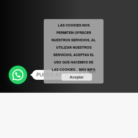
ABRIR FACEBOOK
LAS COOKIES NOS
PERMITEN OFRECER
VINILOSYMAS.ES
ESTÁ EN VINILOSYMAS.ES.
MAYO 6TH, 8: 56PM
NUESTROS SERVICIOS, AL
UTILIZAR NUESTROS
SERVICIOS, ACEPTAS EL
USO QUE HACEMOS DE
LAS COOKIES...
MÁS INFO
PUEDO AYUDARTE ?
Aceptar
ABRIR FACEBOOK
VINILOSYMAS.ES
ESTÁ EN VINILOSYMAS.ES.
MAYO 6TH, 8: 54PM