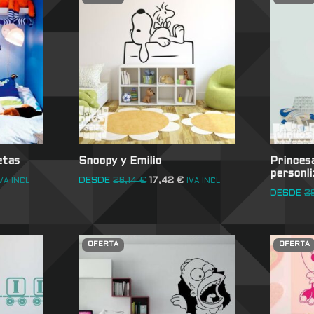
etas
Snoopy y Emilio
Princes
personl
DESDE
26,14
€
17,42
€
VA INCL
IVA INCL
DESDE
2
OFERTA
OFERTA