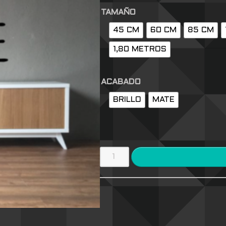
TAMAÑO
45 CM
60 CM
85 CM
1,80 METROS
ACABADO
BRILLO
MATE