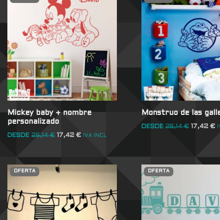
Mickey baby + nombre
Monstruo de las gall
personalizado
DESDE
26,14
€
17,42
€
I
DESDE
26,14
€
17,42
€
IVA INCL
OFERTA
OFERTA