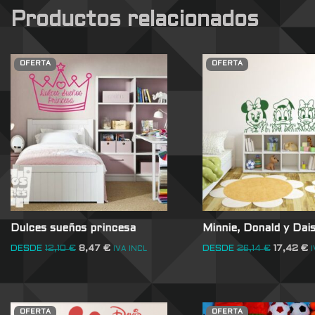
Productos relacionados
OFERTA
OFERTA
Dulces sueños princesa
Minnie, Donald y Dai
DESDE
12,10
€
8,47
€
DESDE
26,14
€
17,42
€
IVA INCL
I
OFERTA
OFERTA