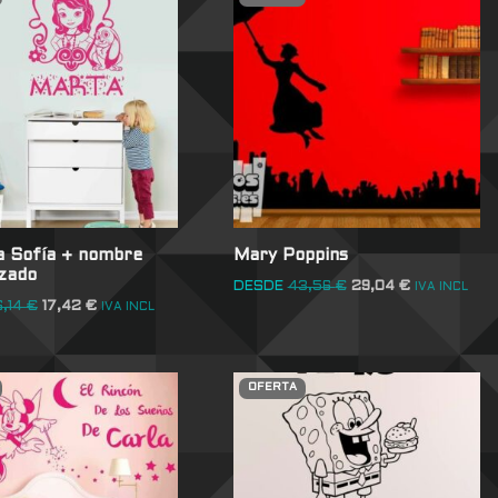
a Sofía + nombre
Mary Poppins
izado
DESDE
43,56
€
29,04
€
IVA INCL
6,14
€
17,42
€
IVA INCL
OFERTA