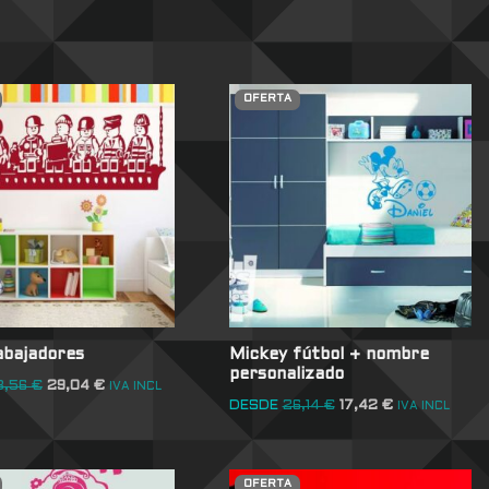
OFERTA
abajadores
Mickey fútbol + nombre
personalizado
3,56
€
29,04
€
IVA INCL
DESDE
26,14
€
17,42
€
IVA INCL
OFERTA