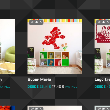
OFERTA
OFERTA
sy
Super Mario
Lego tr
DESDE
26,14
€
17,42
€
DESDE
4
VA INCL
IVA INCL
OFERTA
OFERTA