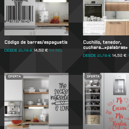
Código de barras/espaguetis
Cuchillo, tenedor,
cuchara…»palabras»
DESDE
21,78
€
14,52
€
IVA INCL
DESDE
21,78
€
14,52
€
OFERTA
OFERTA