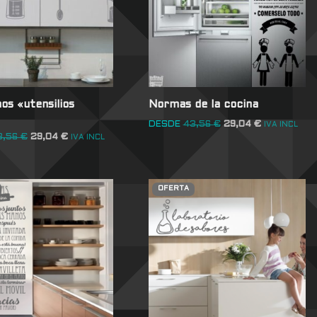
os «utensilios
Normas de la cocina
DESDE
43,56
€
29,04
€
IVA INCL
3,56
€
29,04
€
IVA INCL
OFERTA