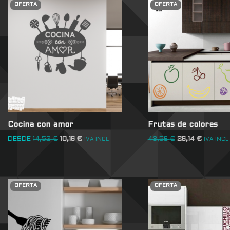
OFERTA
OFERTA
Cocina con amor
Frutas de colores
DESDE
14,52
€
10,16
€
43,56
€
26,14
€
IVA INCL
IVA INCL
OFERTA
OFERTA