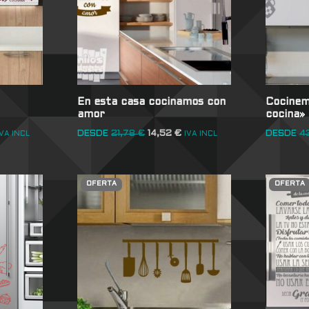
En esta casa cocinamos con
Cocinem
amor
cocina»
DESDE
21,78
€
14,52
€
DESDE
4
IVA INCL
IVA INCL
OFERTA
OFERTA