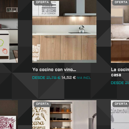
OFERTA
OFERTA
Yo cocino con vino…
La cocin
casa
DESDE
21,78
€
14,52
€
IVA INCL
DESDE
2
OFERTA
OFERTA