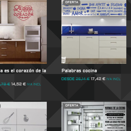
OFERTA
a es el corazón de la
Palabras cocina
DESDE
26,14
€
17,42
€
IVA INCL
1,78
€
14,52
€
IVA INCL
OFERTA