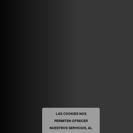
VINILOSYMAS.ES
MAYO 7TH, 10: 10PM
ABRIR FACEBOOK
VINILOSYMAS.ES
ESTÁ EN VINILOSYMAS.ES.
MAYO 6TH, 8: 58PM
ABRIR FACEBOOK
LAS COOKIES NOS
PERMITEN OFRECER
VINILOSYMAS.ES
ESTÁ EN VINILOSYMAS.ES.
MAYO 6TH, 8: 56PM
NUESTROS SERVICIOS, AL