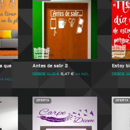
la que
Antes de salir 2
Estoy b
DESDE
12,10
€
8,47
€
DESDE
2
IVA INCL
VA INCL
OFERTA
OFERTA