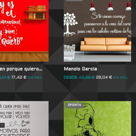
ien porque quiero…
Manolo Garcia
6,14
€
17,42
€
DESDE
43,56
€
29,04
€
IVA INCL
IVA INCL
OFERTA