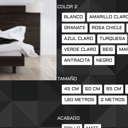
COLOR 2
BLANCO
AMARILLO CLAR
GRANATE
ROSA CHICLE
AZUL CLARO
TURQUESA
VERDE CLARO
BEIG
MA
ANTRACITA
NEGRO
TAMAÑO
45 CM
60 CM
85 CM
1,80 METROS
2 METROS
ACABADO