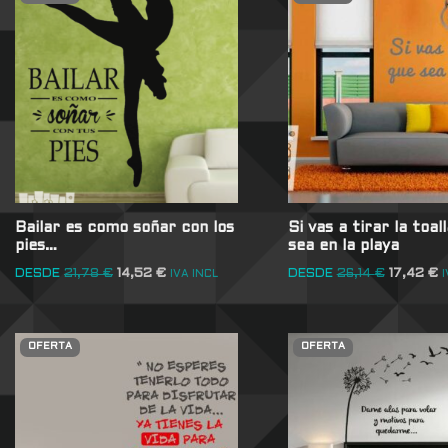
Bailar es como soñar con los
Si vas a tirar la toal
pies…
sea en la playa
DESDE
21,78
€
14,52
€
DESDE
26,14
€
17,42
€
IVA INCL
I
OFERTA
OFERTA