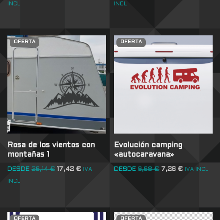
INCL
INCL
OFERTA
OFERTA
Rosa de los vientos con
Evolución camping
montañas 1
«autocaravana»
DESDE
26,14
€
17,42
€
DESDE
9,68
€
7,26
€
IVA
IVA INCL
INCL
OFERTA
OFERTA