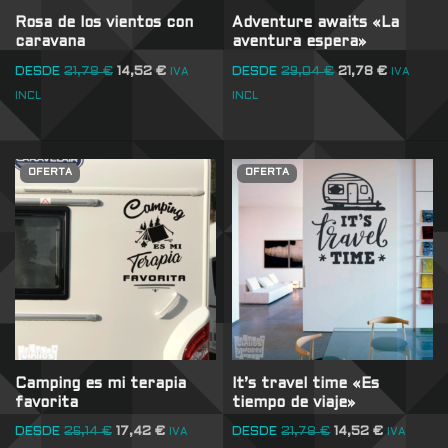
Rosa de los vientos con
Adventure awaits «La
caravana
aventura espera»
DESDE
21,78
€
14,52
€
DESDE
29,04
€
21,78
€
IVA
IVA
INCL
INCL
OFERTA
OFERTA
Camping es mi terapia
It’s travel time «Es
favorita
tiempo de viaje»
DESDE
26,14
€
17,42
€
DESDE
21,78
€
14,52
€
IVA
IVA