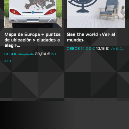
Mapa de Europa + puntos
See the world «Ver el
de ubicación y ciudades a
mundo»
elegir…
DESDE
14,52
€
10,16
€
IVA INCL
DESDE
43,56
€
29,04
€
IVA
INCL