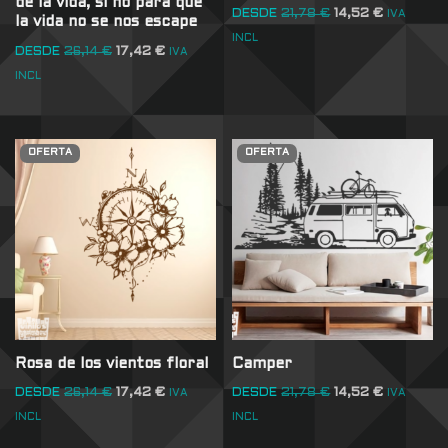
de la vida, si no para que
DESDE
21,78
€
14,52
€
IVA
la vida no se nos escape
INCL
DESDE
26,14
€
17,42
€
IVA
INCL
OFERTA
OFERTA
Rosa de los vientos floral
Camper
DESDE
26,14
€
17,42
€
DESDE
21,78
€
14,52
€
IVA
IVA
INCL
INCL