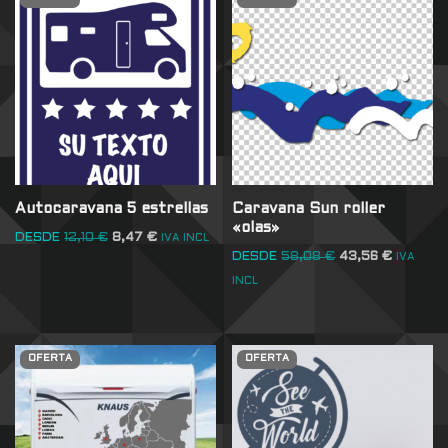
Autocaravana 5 estrellas
Caravana Sun roller
«olas»
DESDE
12,10
€
8,47
€
IVA INCL
DESDE
58,08
€
43,56
€
IVA
INCL
OFERTA
OFERTA