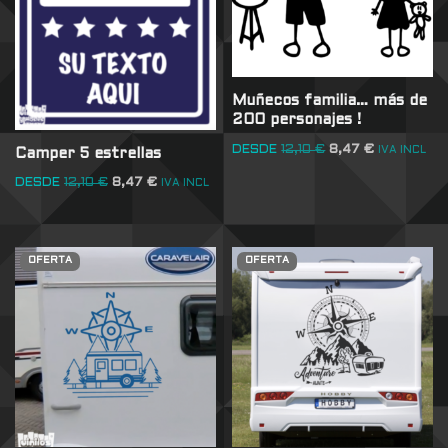
Muñecos familia… más de
200 personajes !
DESDE
12,10
€
8,47
€
IVA INCL
Camper 5 estrellas
DESDE
12,10
€
8,47
€
IVA INCL
OFERTA
OFERTA