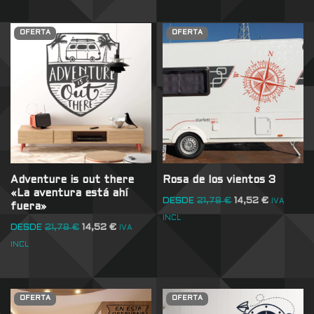
OFERTA
OFERTA
Adventure is out there
Rosa de los vientos 3
«La aventura está ahí
DESDE
21,78
€
14,52
€
IVA
fuera»
INCL
DESDE
21,78
€
14,52
€
IVA
INCL
OFERTA
OFERTA