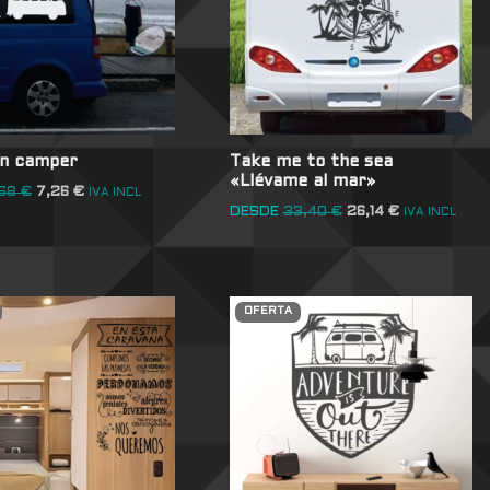
ón camper
Take me to the sea
«Llévame al mar»
,68
€
7,26
€
IVA INCL
DESDE
33,40
€
26,14
€
IVA INCL
OFERTA