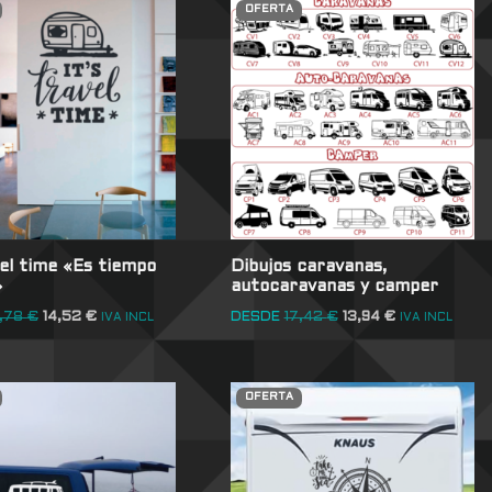
OFERTA
vel time «Es tiempo
Dibujos caravanas,
»
autocaravanas y camper
1,78
€
14,52
€
DESDE
17,42
€
13,94
€
IVA INCL
IVA INCL
OFERTA