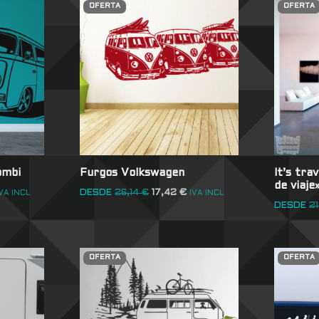
OFERTA
OFERTA
ombi
Furgos Volkswagen
It’s tra
de viaje
DESDE
26,14
€
17,42
€
VA INCL
IVA INCL
DESDE
2
OFERTA
OFERTA