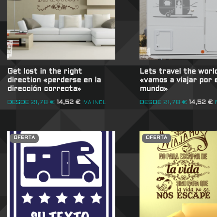
Get lost in the right
Lets travel the worl
direction «perderse en la
«vamos a viajar por e
dirección correcta»
mundo»
DESDE
21,78
€
14,52
€
DESDE
21,78
€
14,52
€
IVA INCL
OFERTA
OFERTA