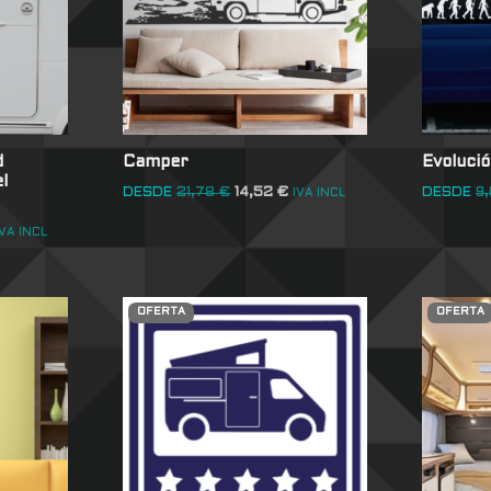
d
Camper
Evoluci
l
DESDE
21,78
€
14,52
€
DESDE
9
IVA INCL
IVA INCL
OFERTA
OFERTA