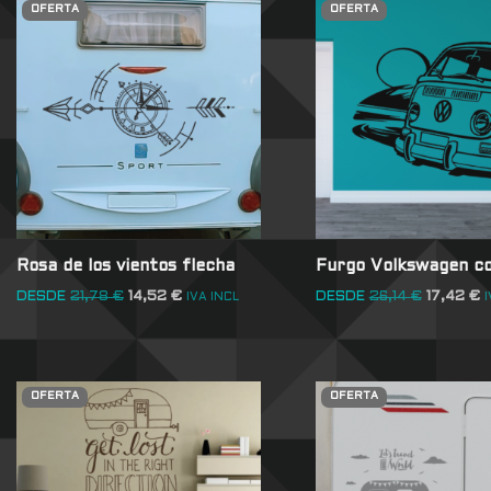
OFERTA
OFERTA
Rosa de los vientos flecha
Furgo Volkswagen c
DESDE
21,78
€
14,52
€
DESDE
26,14
€
17,42
€
IVA INCL
I
OFERTA
OFERTA