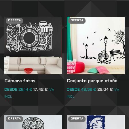
OFERTA
OFERTA
Cámara fotos
Conjunto parque otoño
DESDE
26,14
€
17,42
€
DESDE
43,56
€
29,04
€
IVA
IVA
INCL
INCL
OFERTA
OFERTA