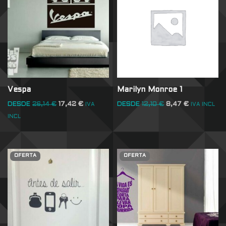
Vespa
Marilyn Monroe 1
DESDE
26,14
€
17,42
€
DESDE
12,10
€
8,47
€
IVA
IVA INCL
INCL
OFERTA
OFERTA