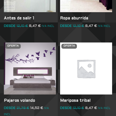
Antes de salir 1
Ropa aburrida
DESDE
12,10
€
8,47
€
DESDE
12,10
€
8,47
€
IVA INCL
IVA INCL
OFERTA
OFERTA
Pajaros volando
Mariposa tribal
DESDE
21,78
€
14,52
€
DESDE
12,10
€
8,47
€
IVA
IVA INCL
INCL