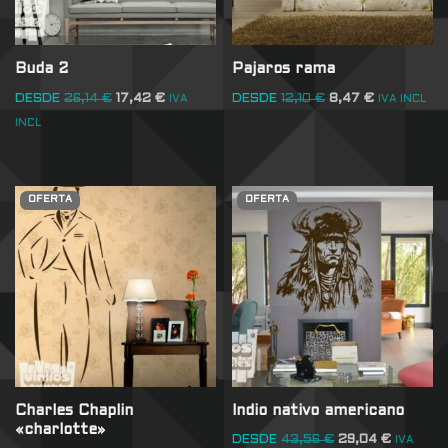
Buda 2
Pajaros rama
DESDE
26,14
€
17,42
€
DESDE
12,10
€
8,47
€
IVA
IVA INCL
INCL
OFERTA
OFERTA
Charles Chaplin
Indio nativo americano
«charlotte»
DESDE
43,56
€
29,04
€
IVA