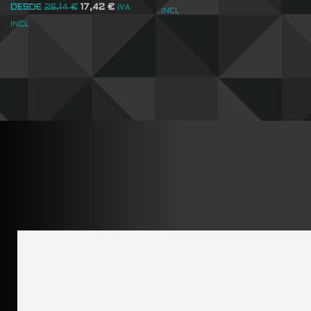
DESDE
26,14
€
17,42
€
IVA
INCL
INCL