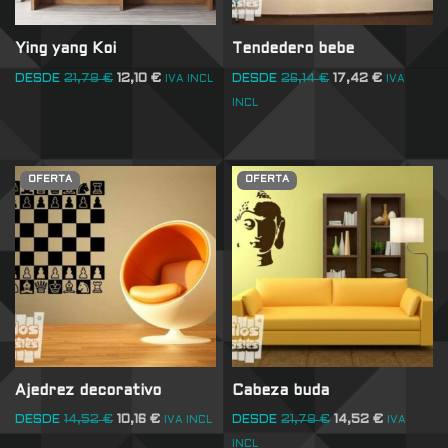
Ying yang Koi
Tendedero bebe
DESDE
21,78
€
12,10
€
DESDE
26,14
€
17,42
€
IVA INCL
IVA
INCL
OFERTA
OFERTA
Ajedrez decorativo
Cabeza buda
DESDE
14,52
€
10,16
€
DESDE
21,78
€
14,52
€
IVA INCL
IVA
INCL