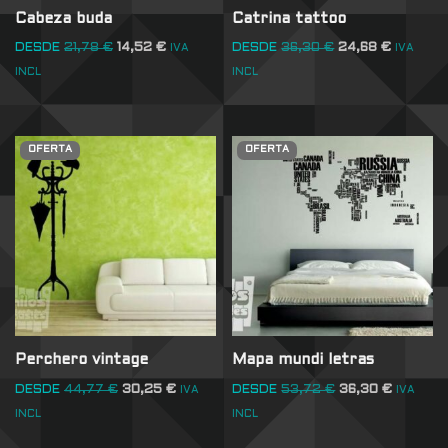
Cabeza buda
Catrina tattoo
DESDE
21,78
€
14,52
€
DESDE
36,30
€
24,68
€
IVA
IVA
INCL
INCL
OFERTA
OFERTA
Perchero vintage
Mapa mundi letras
DESDE
44,77
€
30,25
€
DESDE
53,72
€
36,30
€
IVA
IVA
INCL
INCL