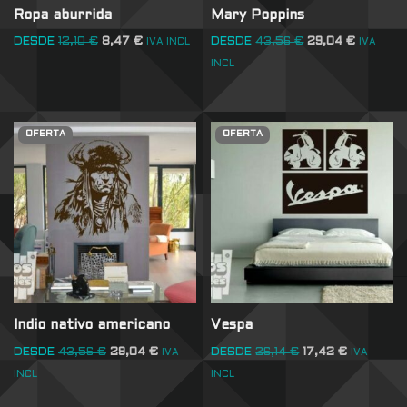
Ropa aburrida
Mary Poppins
DESDE
12,10
€
8,47
€
DESDE
43,56
€
29,04
€
IVA INCL
IVA
INCL
OFERTA
OFERTA
Indio nativo americano
Vespa
DESDE
43,56
€
29,04
€
DESDE
26,14
€
17,42
€
IVA
IVA
INCL
INCL