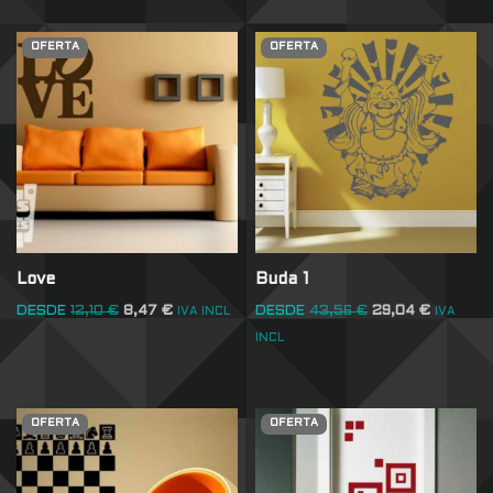
OFERTA
OFERTA
Love
Buda 1
DESDE
12,10
€
8,47
€
DESDE
43,56
€
29,04
€
IVA INCL
IVA
INCL
OFERTA
OFERTA