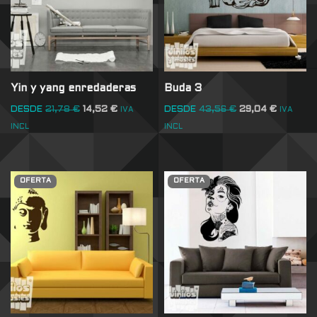
Yin y yang enredaderas
Buda 3
DESDE
21,78
€
14,52
€
DESDE
43,56
€
29,04
€
IVA
IVA
INCL
INCL
OFERTA
OFERTA