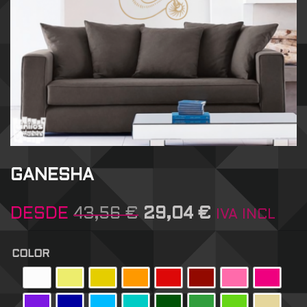
GANESHA
DESDE
43,56
€
29,04
€
IVA INCL
COLOR