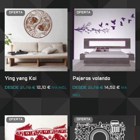
OFERTA
OFERTA
Ying yang Koi
Pajaros volando
DESDE
21,78
€
12,10
€
DESDE
21,78
€
14,52
€
IVA INCL
IVA
INCL
OFERTA
OFERTA