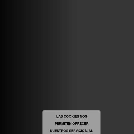
ABRIR FACEBOOK
VINILOSYMAS.ES
ESTÁ EN VINILOSYMAS.ES.
MAYO 6TH, 8: 54PM
ABRIR FACEBOOK
LAS COOKIES NOS
PERMITEN OFRECER
VINILOSYMAS.ES
ESTÁ EN VINILOSYMAS.ES.
NUESTROS SERVICIOS, AL
MAYO 6TH, 8: 52PM