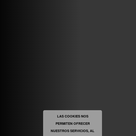
VINILOSYMAS.ES
MAYO 7TH, 10: 10PM
ABRIR FACEBOOK
VINILOSYMAS.ES
ESTÁ EN VINILOSYMAS.ES.
MAYO 6TH, 8: 58PM
ABRIR FACEBOOK
LAS COOKIES NOS
PERMITEN OFRECER
VINILOSYMAS.ES
ESTÁ EN VINILOSYMAS.ES.
MAYO 6TH, 8: 56PM
NUESTROS SERVICIOS, AL