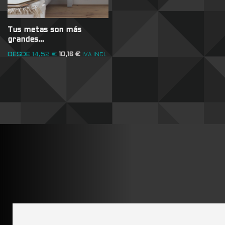
Tus metas son más
grandes…
DESDE
14,52
€
10,16
€
IVA INCL