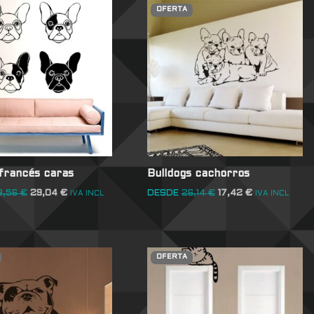
OFERTA
 francés caras
Bulldogs cachorros
3,56
€
29,04
€
DESDE
26,14
€
17,42
€
IVA INCL
IVA INCL
OFERTA