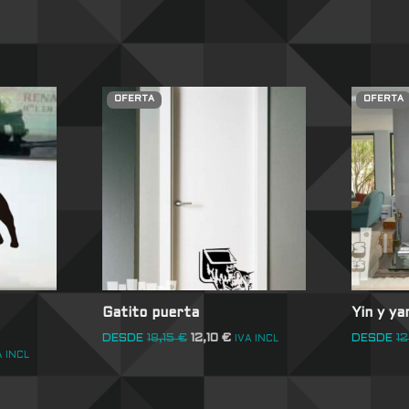
OFERTA
OFERTA
Gatito puerta
Yin y y
DESDE
18,15
€
12,10
€
DESDE
12
IVA INCL
A INCL