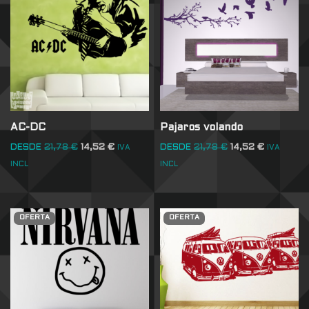
AC-DC
Pajaros volando
DESDE
21,78
€
14,52
€
DESDE
21,78
€
14,52
€
IVA
IVA
INCL
INCL
OFERTA
OFERTA