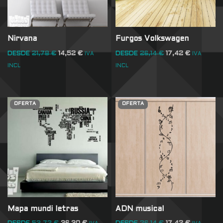
Nirvana
Furgos Volkswagen
DESDE
21,78
€
14,52
€
DESDE
26,14
€
17,42
€
IVA
IVA
INCL
INCL
OFERTA
OFERTA
Mapa mundi letras
ADN musical