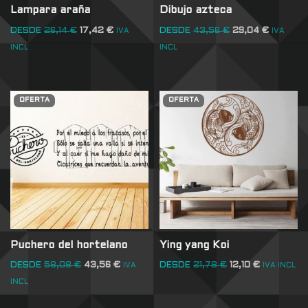
Lampara araña
Dibujo azteca
DESDE
26,14
€
17,42
€
DESDE
43,56
€
29,04
€
IVA
IVA
INCL
INCL
OFERTA
OFERTA
Puchero del hortelano
Ying yang Koi
DESDE
58,08
€
43,56
€
DESDE
21,78
€
12,10
€
IVA
IVA INCL
INCL