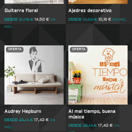
Guitarra floral
Ajedrez decorativo
DESDE
21,78
€
14,52
€
DESDE
14,52
€
10,16
€
IVA
IVA INCL
INCL
OFERTA
OFERTA
Audrey Hepburn
Al mal tiempo, buena
música
DESDE
26,14
€
17,42
€
IVA
DESDE
26,14
€
17,42
€
IVA
INCL