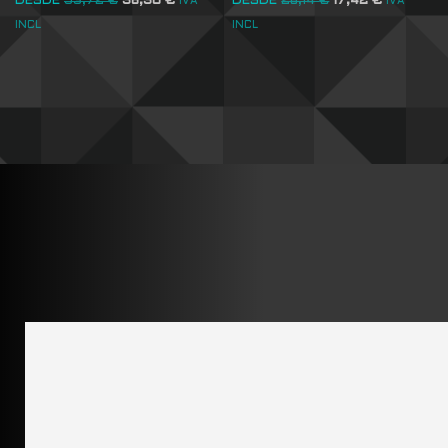
DESDE
53,72
€
36,30
€
DESDE
26,14
€
17,42
€
IVA
IVA
INCL
INCL