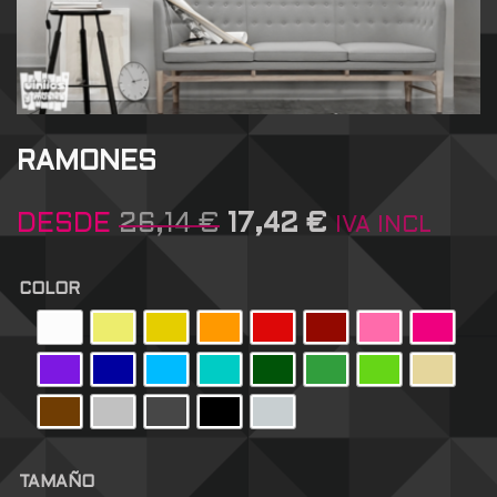
RAMONES
DESDE
26,14
€
17,42
€
IVA INCL
COLOR
TAMAÑO