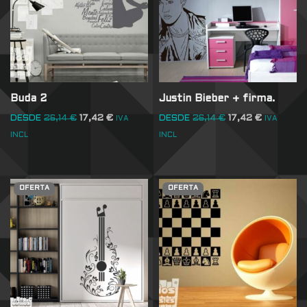
Buda 2
Justin Bieber + firma.
DESDE
26,14
€
17,42
€
DESDE
26,14
€
17,42
€
IVA
IVA
INCL
INCL
OFERTA
OFERTA