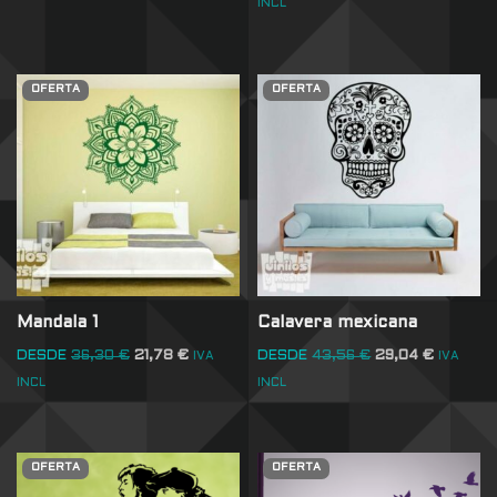
INCL
OFERTA
OFERTA
Mandala 1
Calavera mexicana
DESDE
36,30
€
21,78
€
DESDE
43,56
€
29,04
€
IVA
IVA
INCL
INCL
OFERTA
OFERTA