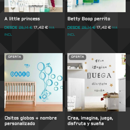
A little princess
Betty Boop perrito
DESDE
26,14
€
17,42
€
DESDE
26,14
€
17,42
€
IVA
IVA
INCL
INCL
OFERTA
OFERTA
Ositos globos + nombre
Crea, imagina, juega,
personalizado
disfruta y sueña