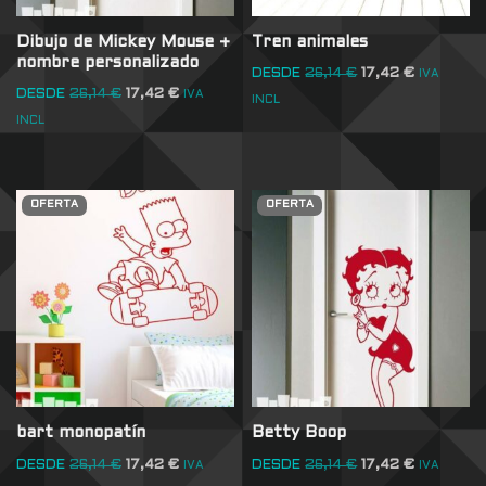
Dibujo de Mickey Mouse +
Tren animales
nombre personalizado
DESDE
26,14
€
17,42
€
IVA
DESDE
26,14
€
17,42
€
IVA
INCL
INCL
OFERTA
OFERTA
bart monopatín
Betty Boop
DESDE
26,14
€
17,42
€
DESDE
26,14
€
17,42
€
IVA
IVA