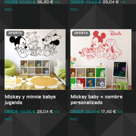
DESDE
50,82
€
36,30
€
DESDE
43,56
€
29,04
€
IVA
IVA
INCL
INCL
OFERTA
OFERTA
Mickey y minnie babys
Mickey baby + nombre
jugando
personalizado
DESDE
43,56
€
29,04
€
DESDE
26,14
€
17,42
€
IVA
IVA
INCL
INCL