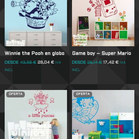
Winnie the Pooh en globo
Game boy – Super Mario
DESDE
43,56
€
29,04
€
DESDE
26,14
€
17,42
€
IVA
IVA
INCL
INCL
OFERTA
OFERTA