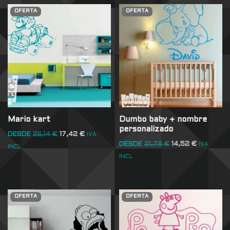
OFERTA
OFERTA
Mario kart
Dumbo baby + nombre
personalizado
DESDE
26,14
€
17,42
€
IVA
DESDE
21,78
€
14,52
€
IVA
INCL
INCL
OFERTA
OFERTA