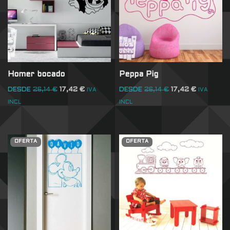
Homer bocado
Peppa Pig
DESDE
26,14
€
17,42
€
DESDE
26,14
€
17,42
€
IVA
IVA
INCL
INCL
OFERTA
OFERTA