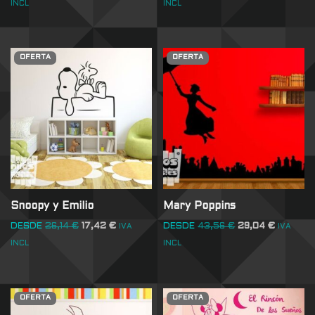
INCL
INCL
OFERTA
OFERTA
Snoopy y Emilio
Mary Poppins
DESDE
26,14
€
17,42
€
DESDE
43,56
€
29,04
€
IVA
IVA
INCL
INCL
OFERTA
OFERTA