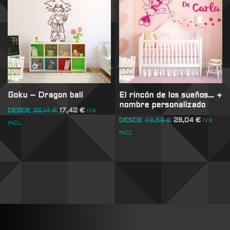
Goku – Dragon ball
El rincón de los sueños… +
nombre personalizado
DESDE
26,14
€
17,42
€
IVA
DESDE
43,56
€
29,04
€
IVA
INCL
INCL