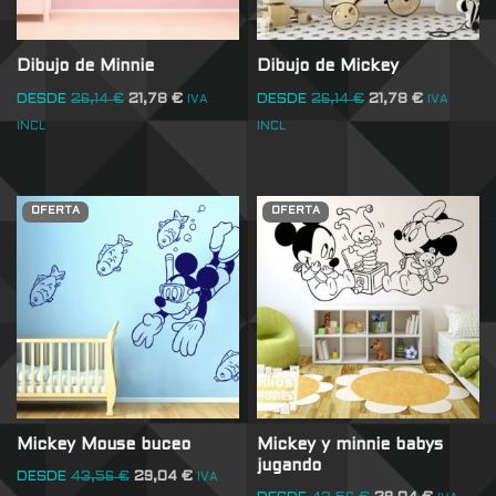
Dibujo de Minnie
Dibujo de Mickey
DESDE
26,14
€
21,78
€
DESDE
26,14
€
21,78
€
IVA
IVA
INCL
INCL
OFERTA
OFERTA
Mickey Mouse buceo
Mickey y minnie babys
jugando
DESDE
43,56
€
29,04
€
IVA