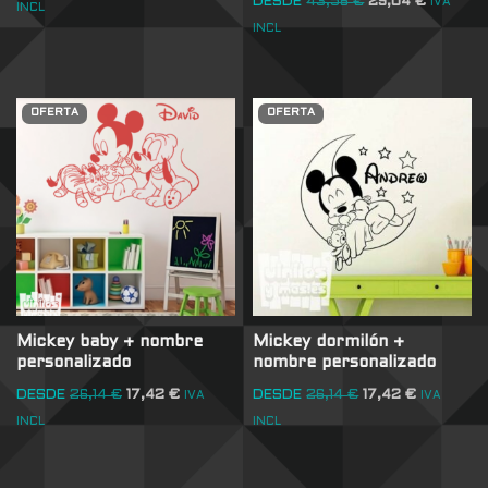
DESDE
43,56
€
29,04
€
IVA
INCL
INCL
OFERTA
OFERTA
Mickey baby + nombre
Mickey dormilón +
personalizado
nombre personalizado
DESDE
26,14
€
17,42
€
DESDE
26,14
€
17,42
€
IVA
IVA
INCL
INCL