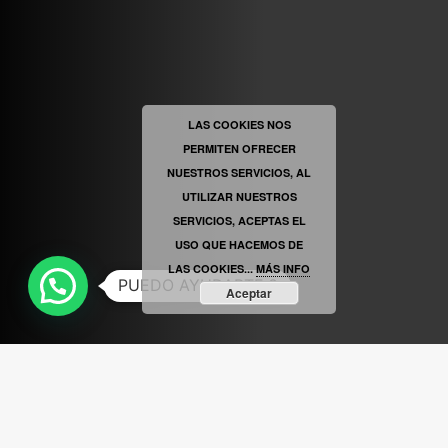
ABRIR FACEBOOK
LAS COOKIES NOS
PERMITEN OFRECER
VINILOSYMAS.ES
ESTÁ EN VINILOSYMAS.ES.
MAYO 6TH, 8: 56PM
NUESTROS SERVICIOS, AL
UTILIZAR NUESTROS
SERVICIOS, ACEPTAS EL
USO QUE HACEMOS DE
LAS COOKIES...
MÁS INFO
PUEDO AYUDARTE ?
Aceptar
ABRIR FACEBOOK
VINILOSYMAS.ES
ESTÁ EN VINILOSYMAS.ES.
MAYO 6TH, 8: 54PM