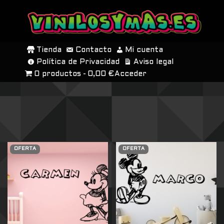
SALTAR
AL
Tienda
Contacto
Mi cuenta
CONTENIDO
Política de Privacidad
Aviso legal
0 productos
0,00 €
Acceder
OFERTA
OFERTA