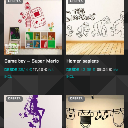
OFERTA
OFERTA
Game boy – Super Mario
Homer sapiens
DESDE
26,14
€
17,42
€
DESDE
43,56
€
29,04
€
IVA
IVA
INCL
INCL
OFERTA
OFERTA