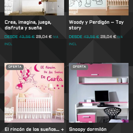
Crea, imagina, juega,
Woody y Perdigón – Toy
disfruta y sueña
story
DESDE
43,56
€
29,04
€
DESDE
43,56
€
29,04
€
IVA
IVA
INCL
INCL
OFERTA
OFERTA
El rincón de los sueños… +
Snoopy dormilón