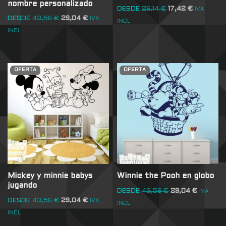
nombre personalizado
DESDE
26,14
€
17,42
€
IVA
DESDE
43,56
€
29,04
€
IVA
INCL
INCL
OFERTA
OFERTA
Mickey y minnie babys
Winnie the Pooh en globo
jugando
DESDE
43,56
€
29,04
€
IVA
DESDE
43,56
€
29,04
€
IVA
INCL
INCL