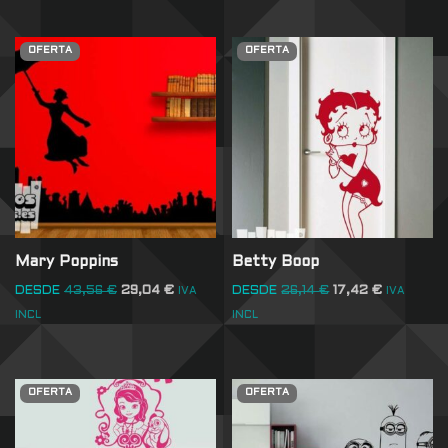
OFERTA
OFERTA
Mary Poppins
Betty Boop
DESDE
43,56
€
29,04
€
DESDE
26,14
€
17,42
€
IVA
IVA
INCL
INCL
OFERTA
OFERTA