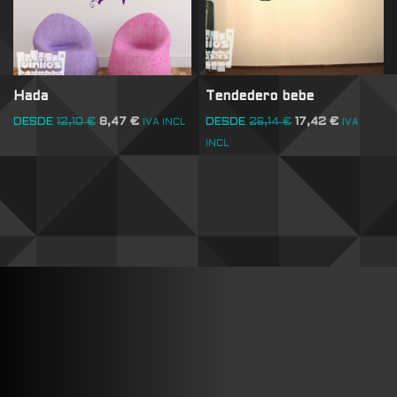
Hada
Tendedero bebe
DESDE
12,10
€
8,47
€
DESDE
26,14
€
17,42
€
IVA INCL
IVA
INCL