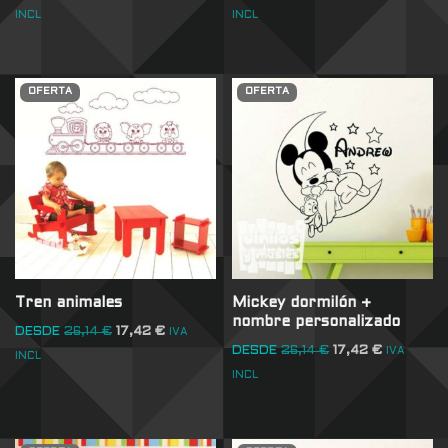
INCL
INCL
OFERTA
OFERTA
Tren animales
Mickey dormilón +
nombre personalizado
DESDE
26,14
€
17,42
€
IVA
DESDE
26,14
€
17,42
€
IVA
INCL
INCL