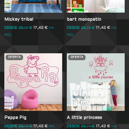
Mickey tribal
bart monopatín
DESDE
26,14
€
17,42
€
DESDE
26,14
€
17,42
€
IVA
IVA
INCL
INCL
OFERTA
OFERTA
Peppa Pig
A little princess
DESDE
26,14
€
17,42
€
DESDE
26,14
€
17,42
€
IVA
IVA