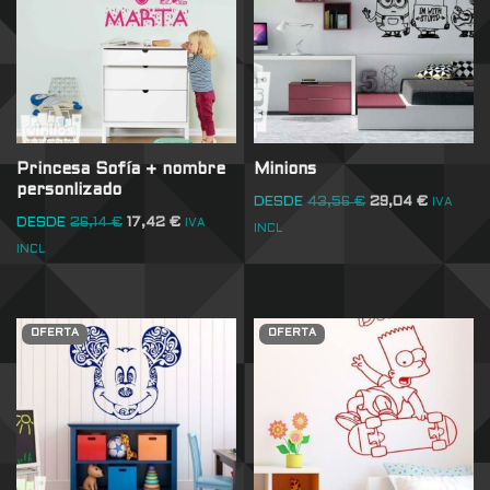
Princesa Sofía + nombre
Minions
personlizado
DESDE
43,56
€
29,04
€
IVA
DESDE
26,14
€
17,42
€
IVA
INCL
INCL
OFERTA
OFERTA