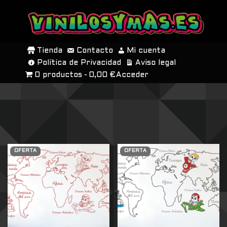
SALTAR
AL
Tienda
Contacto
Mi cuenta
CONTENIDO
Política de Privacidad
Aviso legal
0 productos
0,00 €
Acceder
OFERTA
OFERTA