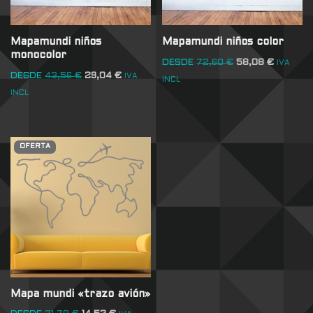
Mapamundi niños
Mapamundi niños color
monocolor
DESDE
72,60
€
58,08
€
IVA
DESDE
43,56
€
29,04
€
IVA
INCL
INCL
OFERTA
Mapa mundi «trazo avión»