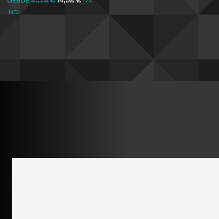
DESDE
21,78
€
14,52
€
IVA
INCL