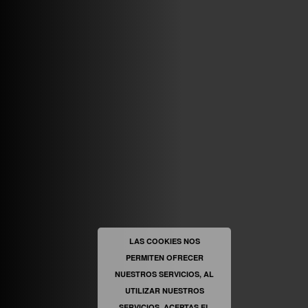
ABRIR FACEBOOK
VINILOSYMAS.ES
ESTÁ EN VINILOSYMAS.ES.
MAYO 6TH, 8: 54PM
ABRIR FACEBOOK
LAS COOKIES NOS
PERMITEN OFRECER
VINILOSYMAS.ES
ESTÁ EN VINILOSYMAS.ES.
NUESTROS SERVICIOS, AL
MAYO 6TH, 8: 52PM
UTILIZAR NUESTROS
SERVICIOS, ACEPTAS EL