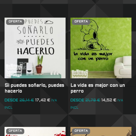
OFERTA
OFERTA
Si puedes soñarlo, puedes
La vida es mejor con un
hacerlo
perro
DESDE
26,14
€
17,42
€
DESDE
21,78
€
14,52
€
IVA
IVA
INCL
INCL
OFERTA
OFERTA