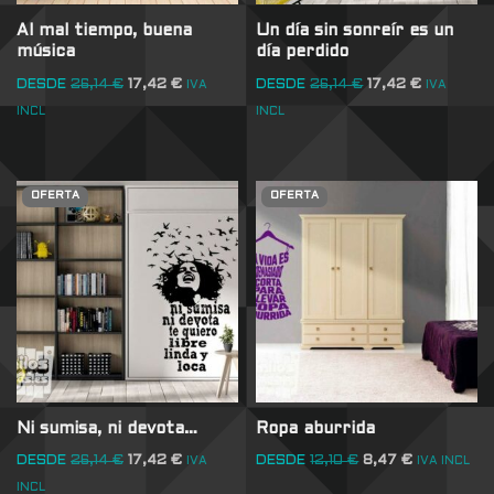
Al mal tiempo, buena
Un día sin sonreír es un
música
día perdido
DESDE
26,14
€
17,42
€
DESDE
26,14
€
17,42
€
IVA
IVA
INCL
INCL
OFERTA
OFERTA
Ni sumisa, ni devota…
Ropa aburrida
DESDE
26,14
€
17,42
€
DESDE
12,10
€
8,47
€
IVA
IVA INCL
INCL