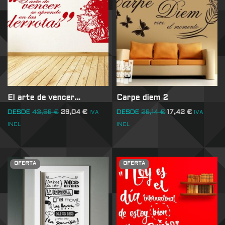
El arte de vencer…
Carpe diem 2
DESDE
43,56
€
29,04
€
DESDE
26,14
€
17,42
€
IVA
IVA
INCL
INCL
OFERTA
OFERTA