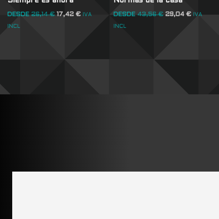
Siempre es ahora
Normas de la casa
DESDE
26,14
€
17,42
€
DESDE
43,56
€
29,04
€
IVA
IVA
INCL
INCL