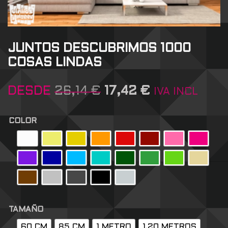
JUNTOS DESCUBRIMOS 1000
COSAS LINDAS
DESDE
26,14
€
17,42
€
IVA INCL
COLOR
TAMAÑO
60 CM
85 CM
1 METRO
1,20 METROS