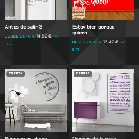
Antes de salir 3
Estoy bien porque
quiero…
DESDE
21,78
€
14,52
€
IVA
DESDE
26,14
€
17,42
€
IVA
INCL
INCL
OFERTA
OFERTA