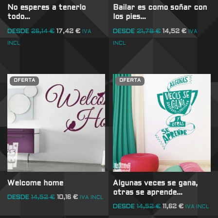
No esperes a tenerlo
Bailar es como soñar con
todo…
los pies…
DESDE
26,14
€
17,42
€
DESDE
21,78
€
14,52
€
IVA
IVA
INCL
INCL
OFERTA
OFERTA
Welcome home
Algunas veces se gana,
otras se aprende…
DESDE
14,52
€
10,16
€
IVA INCL
DESDE
14,52
€
11,62
€
IVA INCL