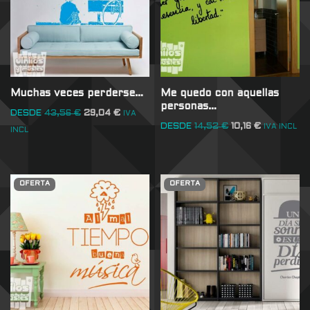
Muchas veces perderse…
Me quedo con aquellas
personas…
DESDE
43,56
€
29,04
€
IVA
DESDE
14,52
€
10,16
€
IVA INCL
INCL
OFERTA
OFERTA