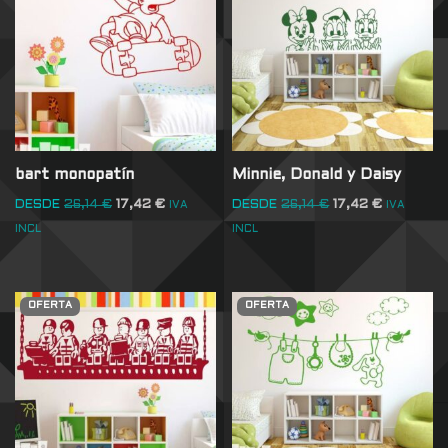
bart monopatín
Minnie, Donald y Daisy
DESDE
26,14
€
17,42
€
DESDE
26,14
€
17,42
€
IVA
IVA
INCL
INCL
OFERTA
OFERTA