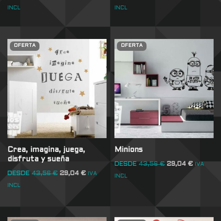
INCL
INCL
OFERTA
OFERTA
Crea, imagina, juega,
Minions
disfruta y sueña
DESDE
43,56
€
29,04
€
IVA
DESDE
43,56
€
29,04
€
IVA
INCL
INCL