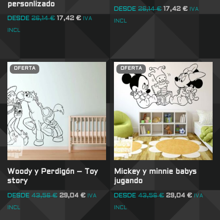
personlizado
DESDE
26,14
€
17,42
€
IVA
DESDE
26,14
€
17,42
€
IVA
INCL
INCL
OFERTA
OFERTA
Woody y Perdigón – Toy
Mickey y minnie babys
story
jugando
DESDE
43,56
€
29,04
€
DESDE
43,56
€
29,04
€
IVA
IVA
INCL
INCL