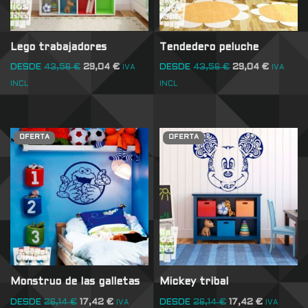
Lego trabajadores
Tendedero peluche
DESDE
43,56
€
29,04
€
DESDE
43,56
€
29,04
€
IVA
IVA
INCL
INCL
OFERTA
OFERTA
Monstruo de las galletas
Mickey tribal
DESDE
26,14
€
17,42
€
DESDE
26,14
€
17,42
€
IVA
IVA