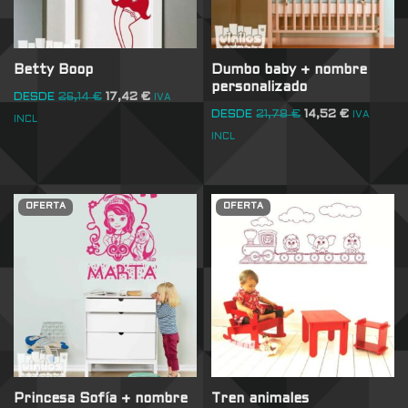
Betty Boop
Dumbo baby + nombre
personalizado
DESDE
26,14
€
17,42
€
IVA
DESDE
21,78
€
14,52
€
IVA
INCL
INCL
OFERTA
OFERTA
Princesa Sofía + nombre
Tren animales