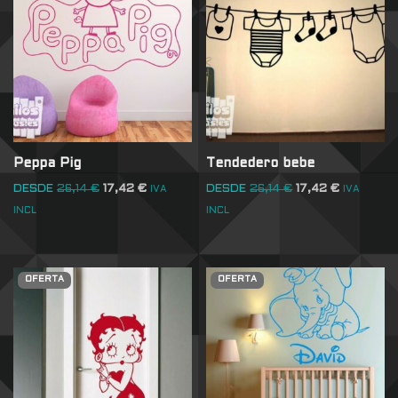
Peppa Pig
Tendedero bebe
DESDE
26,14
€
17,42
€
DESDE
26,14
€
17,42
€
IVA
IVA
INCL
INCL
OFERTA
OFERTA