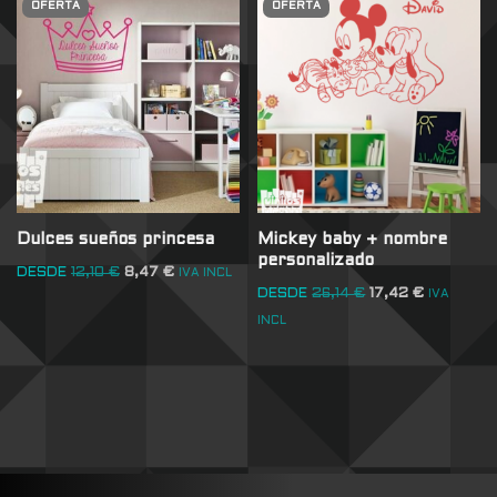
OFERTA
OFERTA
Dulces sueños princesa
Mickey baby + nombre
personalizado
DESDE
12,10
€
8,47
€
IVA INCL
DESDE
26,14
€
17,42
€
IVA
INCL