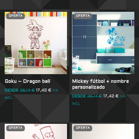
OFERTA
OFERTA
Goku – Dragon ball
Mickey fútbol + nombre
personalizado
DESDE
26,14
€
17,42
€
IVA
DESDE
26,14
€
17,42
€
IVA
INCL
INCL
OFERTA
OFERTA