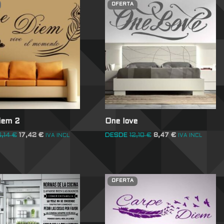
OFERTA
iem 2
One love
6,14
€
17,42
€
DESDE
12,10
€
8,47
€
IVA INCL
IVA INCL
OFERTA