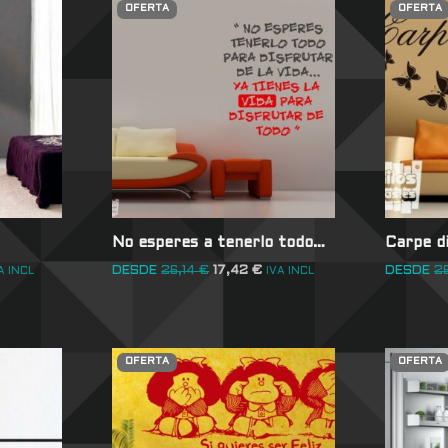
OFERTA
OFERTA
No esperes a tenerlo todo…
Carpe d
DESDE
26,14
€
17,42
€
DESDE
2
A INCL
IVA INCL
OFERTA
OFERTA