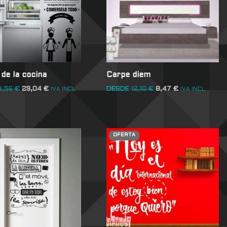
de la cocina
Carpe diem
3,56
€
29,04
€
DESDE
12,10
€
8,47
€
IVA INCL
IVA INCL
OFERTA