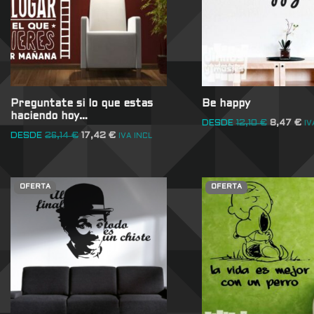
Preguntate si lo que estas
Be happy
haciendo hoy…
DESDE
12,10
€
8,47
€
IV
DESDE
26,14
€
17,42
€
IVA INCL
OFERTA
OFERTA