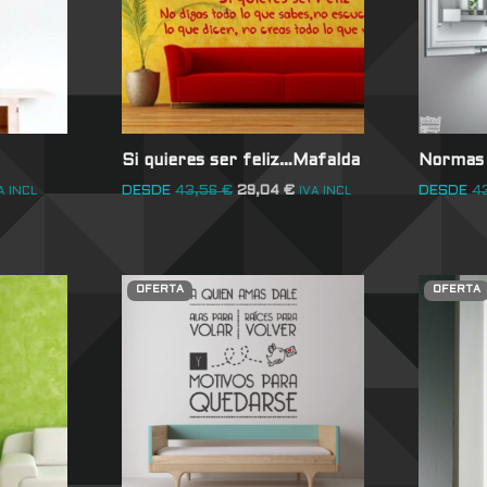
Si quieres ser feliz…Mafalda
Normas 
DESDE
43,56
€
29,04
€
DESDE
4
A INCL
IVA INCL
OFERTA
OFERTA