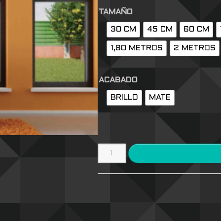
TAMAÑO
30 CM
45 CM
60 CM
1,80 METROS
2 METROS
ACABADO
BRILLO
MATE