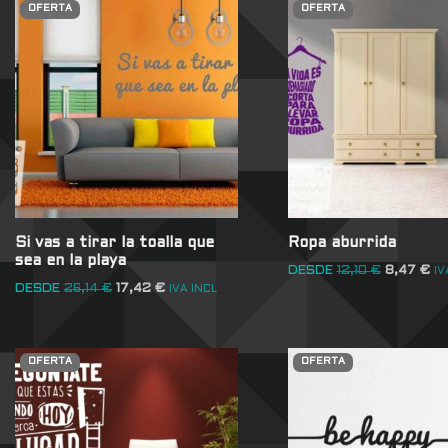
OFERTA
OFERTA
Si vas a tirar la toalla que
Ropa aburrida
sea en la playa
DESDE
12,10
€
8,47
€
IV
DESDE
26,14
€
17,42
€
IVA INCL
OFERTA
OFERTA