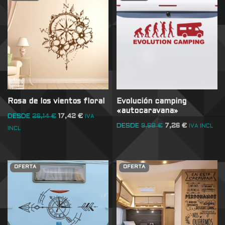
Rosa de los vientos floral
Evolución camping
«autocaravana»
DESDE
26,14
€
17,42
€
IVA
DESDE
9,68
€
7,26
€
IVA INCL
INCL
OFERTA
OFERTA