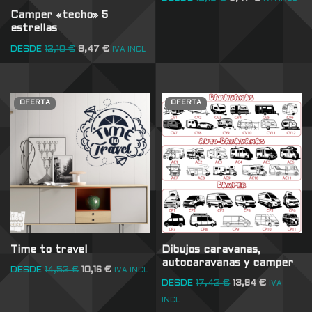
Camper «techo» 5
estrellas
DESDE
12,10
€
8,47
€
IVA INCL
OFERTA
OFERTA
Time to travel
Dibujos caravanas,
autocaravanas y camper
DESDE
14,52
€
10,16
€
IVA INCL
DESDE
17,42
€
13,94
€
IVA
INCL