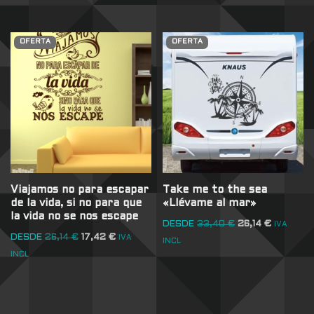
OFERTA
OFERTA
Viajamos no para escapar
Take me to the sea
de la vida, si no para que
«Llévame al mar»
la vida no se nos escape
DESDE
33,40
€
26,14
€
IVA
DESDE
26,14
€
17,42
€
IVA
INCL
INCL