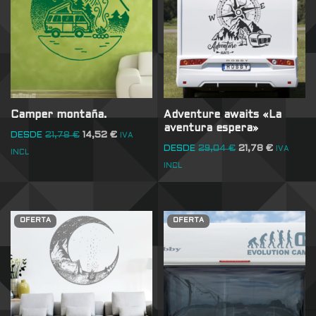
Camper montaña.
Adventure awaits «La
aventura espera»
DESDE
21,78
€
14,52
€
IVA
DESDE
29,04
€
21,78
€
IVA
INCL
INCL
OFERTA
OFERTA