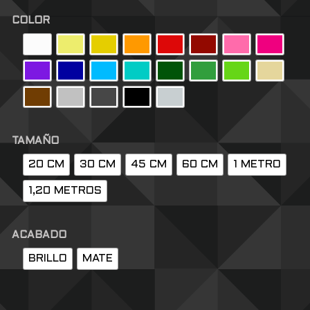
COLOR
TAMAÑO
20 CM
30 CM
45 CM
60 CM
1 METRO
1,20 METROS
ACABADO
BRILLO
MATE