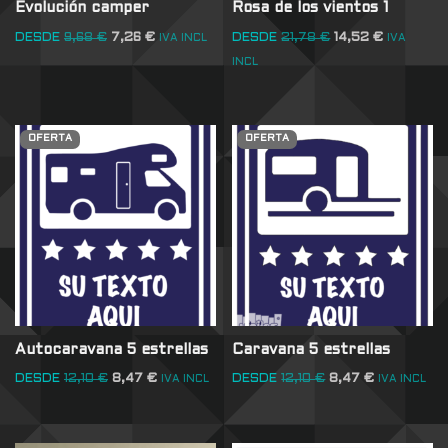
Evolución camper
Rosa de los vientos 1
DESDE
9,68
€
7,26
€
DESDE
21,78
€
14,52
€
IVA INCL
IVA
INCL
OFERTA
OFERTA
Autocaravana 5 estrellas
Caravana 5 estrellas
DESDE
12,10
€
8,47
€
DESDE
12,10
€
8,47
€
IVA INCL
IVA INCL