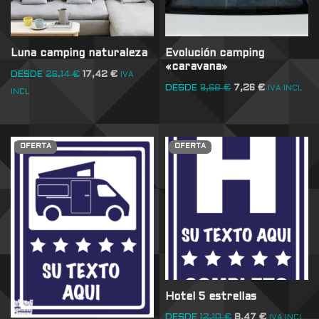
Luna camping naturaleza
Evolución camping
«caravana»
DESDE
26,14
€
17,42
€
IVA
DESDE
9,68
€
7,26
€
IVA INCL
INCL
OFERTA
OFERTA
Hotel 5 estrellas
DESDE
12,10
€
8,47
€
IVA INCL