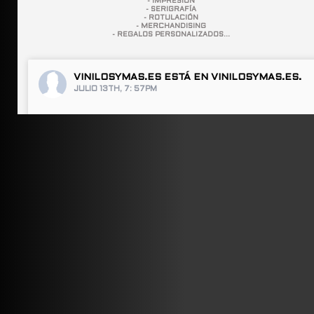
- IMPRESIÓN
- SERIGRAFÍA
- ROTULACIÓN
- MERCHANDISING
- REGALOS PERSONALIZADOS...
VINILOSYMAS.ES
ESTÁ EN VINILOSYMAS.ES.
JULIO 13TH, 7: 57PM
ABRIR FACEBOOK
VINILOSYMAS.ES
ESTÁ EN VINILOSYMAS.ES.
JULIO 13TH, 7: 55PM