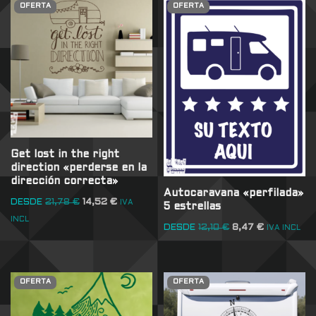
OFERTA
OFERTA
Get lost in the right
direction «perderse en la
dirección correcta»
Autocaravana «perfilada»
DESDE
21,78
€
14,52
€
IVA
5 estrellas
INCL
DESDE
12,10
€
8,47
€
IVA INCL
OFERTA
OFERTA