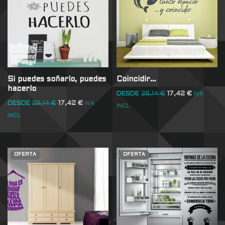
Si puedes soñarlo, puedes
Coincidir…
hacerlo
DESDE
26,14
€
17,42
€
IVA
DESDE
26,14
€
17,42
€
IVA
INCL
INCL
OFERTA
OFERTA