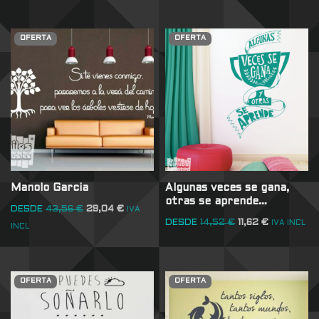
OFERTA
OFERTA
Manolo Garcia
Algunas veces se gana,
otras se aprende…
DESDE
43,56
€
29,04
€
IVA
DESDE
14,52
€
11,62
€
IVA INCL
INCL
OFERTA
OFERTA