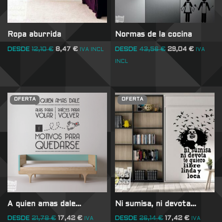
Ropa aburrida
Normas de la cocina
DESDE
12,10
€
8,47
€
DESDE
43,56
€
29,04
€
IVA INCL
IVA
INCL
OFERTA
OFERTA
A quien amas dale…
Ni sumisa, ni devota…
DESDE
21,78
€
17,42
€
DESDE
26,14
€
17,42
€
IVA
IVA