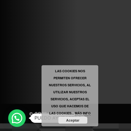
VINILOSYMAS.ES
ESTÁ EN VINILOSYMAS.ES.
MAYO 6TH, 8: 54PM
ABRIR FACEBOOK
LAS COOKIES NOS
PERMITEN OFRECER
VINILOSYMAS.ES
ESTÁ EN VINILOSYMAS.ES.
NUESTROS SERVICIOS, AL
MAYO 6TH, 8: 52PM
UTILIZAR NUESTROS
SERVICIOS, ACEPTAS EL
USO QUE HACEMOS DE
LAS COOKIES...
MÁS INFO
©
2025
|
VINILOSYMAS.ES
PUEDO AYUDARTE ?
Aceptar
NEVE
| FUNCIONA GRACIAS A
WORDPRESS
ABRIR FACEBOOK