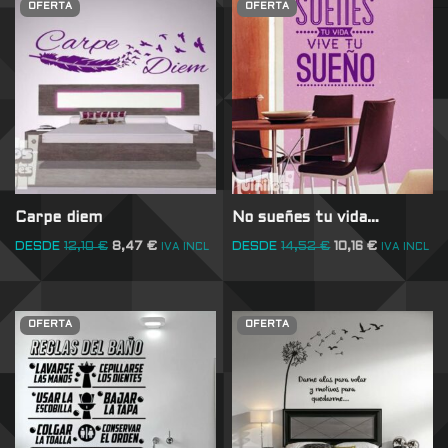
OFERTA
OFERTA
Carpe diem
No sueñes tu vida…
DESDE
12,10
€
8,47
€
DESDE
14,52
€
10,16
€
IVA INCL
IVA INCL
OFERTA
OFERTA