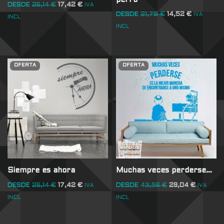
DESDE
26,14
€
17,42
€
IVA
DESDE
21,78
€
14,52
€
IVA
INCL
INCL
OFERTA
OFERTA
Siempre es ahora
Muchas veces perderse…
DESDE
26,14
€
17,42
€
DESDE
43,56
€
29,04
€
IVA
IVA
INCL
INCL