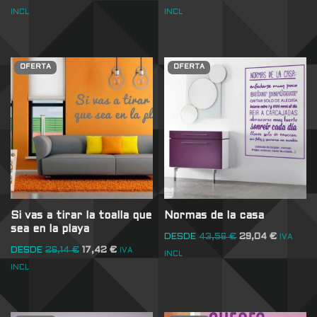
INCL
INCL
OFERTA
OFERTA
Si vas a tirar la toalla que
Normas de la casa
sea en la playa
DESDE
43,56
€
29,04
€
IVA
DESDE
26,14
€
17,42
€
IVA
INCL
INCL