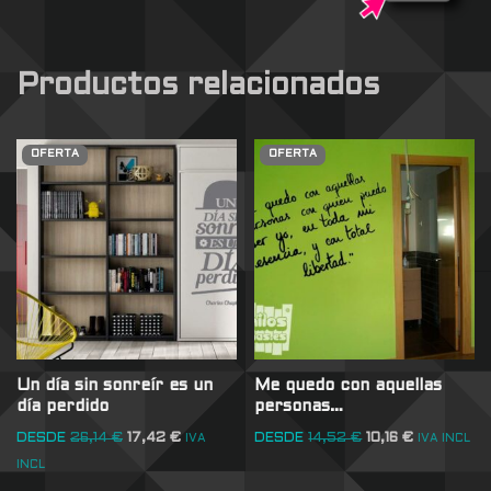
Productos relacionados
OFERTA
OFERTA
Un día sin sonreír es un
Me quedo con aquellas
día perdido
personas…
DESDE
26,14
€
17,42
€
DESDE
14,52
€
10,16
€
IVA
IVA INCL
INCL