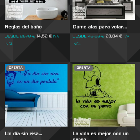
Reglas del baño
Dame alas para volar…
DESDE
21,78
€
14,52
€
DESDE
43,56
€
29,04
€
IVA
IVA
INCL
INCL
OFERTA
OFERTA
Un día sin risa…
La vida es mejor con un
perro