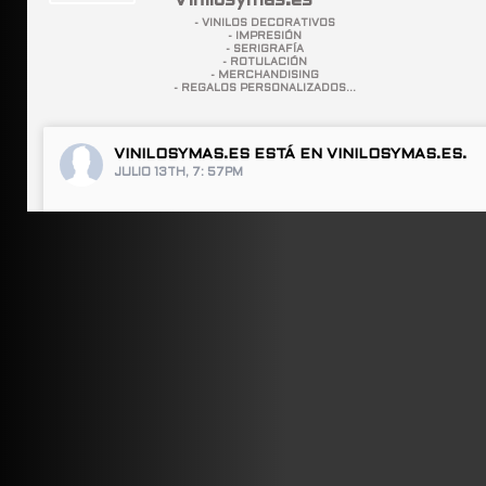
Vinilosymas.es
- VINILOS DECORATIVOS
- IMPRESIÓN
- SERIGRAFÍA
- ROTULACIÓN
- MERCHANDISING
- REGALOS PERSONALIZADOS...
VINILOSYMAS.ES
ESTÁ EN VINILOSYMAS.ES.
JULIO 13TH, 7: 57PM
ABRIR FACEBOOK
VINILOSYMAS.ES
ESTÁ EN VINILOSYMAS.ES.
JULIO 13TH, 7: 55PM