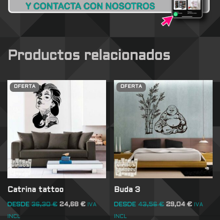
Productos relacionados
OFERTA
OFERTA
Catrina tattoo
Buda 3
DESDE
36,30
€
24,68
€
DESDE
43,56
€
29,04
€
IVA
IVA
INCL
INCL