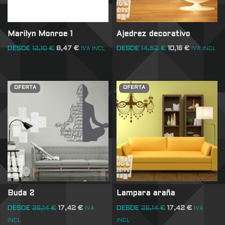
Marilyn Monroe 1
Ajedrez decorativo
DESDE
12,10
€
8,47
€
DESDE
14,52
€
10,16
€
IVA INCL
IVA INCL
OFERTA
OFERTA
Buda 2
Lampara araña
DESDE
26,14
€
17,42
€
DESDE
26,14
€
17,42
€
IVA
IVA
INCL
INCL