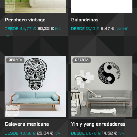
Perchero vintage
Golondrinas
DESDE
44,77
€
30,25
€
DESDE
12,10
€
8,47
€
IVA
IVA INCL
INCL
OFERTA
OFERTA
Calavera mexicana
Yin y yang enredaderas
DESDE
43,56
€
29,04
€
DESDE
21,78
€
14,52
€
IVA
IVA