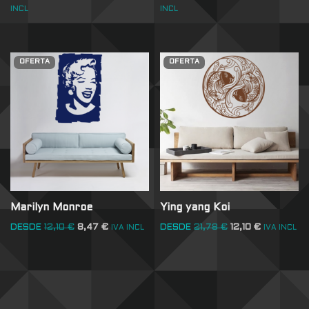
INCL
INCL
OFERTA
OFERTA
Marilyn Monroe
Ying yang Koi
DESDE
12,10
€
8,47
€
DESDE
21,78
€
12,10
€
IVA INCL
IVA INCL