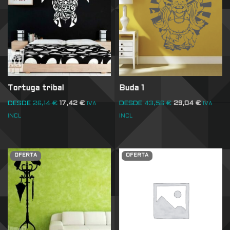
Tortuga tribal
Buda 1
DESDE
26,14
€
17,42
€
DESDE
43,56
€
29,04
€
IVA
IVA
INCL
INCL
OFERTA
OFERTA