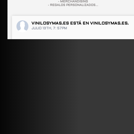
- MERCHANDISING
- REGALOS PERSONALIZADOS...
VINILOSYMAS.ES
ESTÁ EN VINILOSYMAS.ES.
JULIO 13TH, 7: 57PM
ABRIR FACEBOOK
VINILOSYMAS.ES
ESTÁ EN VINILOSYMAS.ES.
JULIO 13TH, 7: 55PM