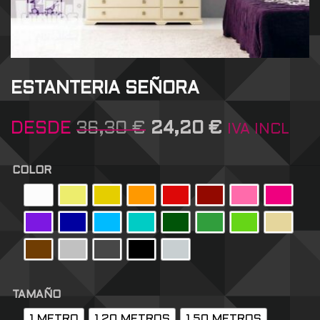
ESTANTERIA SEÑORA
DESDE
36,30
€
24,20
€
IVA INCL
COLOR
TAMAÑO
1 METRO
1,20 METROS
1,50 METROS