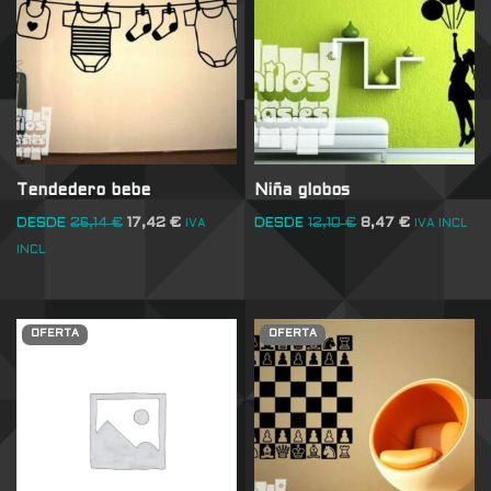
Tendedero bebe
Niña globos
DESDE
26,14
€
17,42
€
DESDE
12,10
€
8,47
€
IVA
IVA INCL
INCL
OFERTA
OFERTA