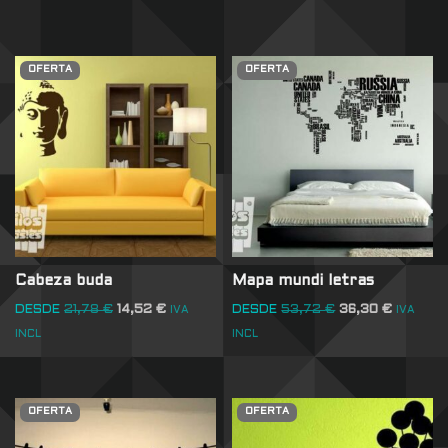
OFERTA
OFERTA
Cabeza buda
Mapa mundi letras
DESDE
21,78
€
14,52
€
DESDE
53,72
€
36,30
€
IVA
IVA
INCL
INCL
OFERTA
OFERTA