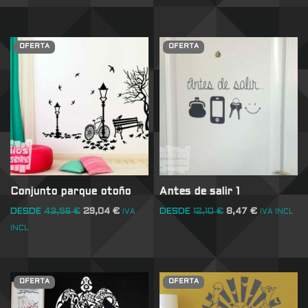
OFERTA
OFERTA
Conjunto parque otoño
Antes de salir 1
DESDE
43,56
€
29,04
€
DESDE
12,10
€
8,47
€
IVA
IVA INCL
INCL
OFERTA
OFERTA