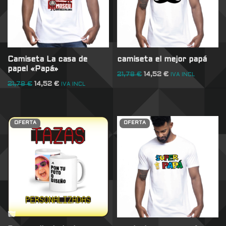
Camiseta La casa de
camiseta el mejor papá
papel «Papá»
21,78
€
14,52
€
IVA INCL
21,78
€
14,52
€
IVA INCL
OFERTA
OFERTA