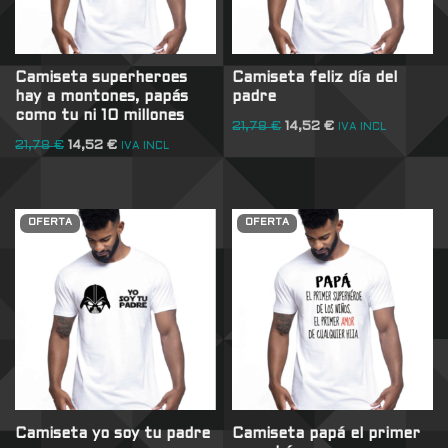
Camiseta superheroes
Camiseta feliz día del
hay a montones, papás
padre
como tu ni 10 millones
21,78
€
14,52
€
IVA INCL
21,78
€
14,52
€
IVA INCL
OFERTA
OFERTA
Camiseta yo soy tu padre
Camiseta papá el primer