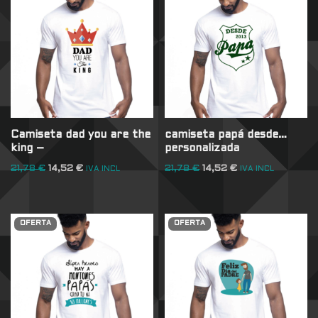
Camiseta dad you are the
camiseta papá desde…
king –
personalizada
21,78
€
14,52
€
21,78
€
14,52
€
IVA INCL
IVA INCL
OFERTA
OFERTA