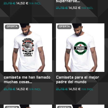
superhéroe…
21,78
€
14,52
€
IVA INCL
21,78
€
14,52
€
IVA INCL
OFERTA
OFERTA
camiseta me han llamado
Camiseta para el mejor
muchas cosas…
padre del mundo
21,78
€
14,52
€
21,78
€
14,52
€
IVA INCL
IVA INCL
OFERTA
OFERTA