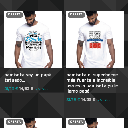
OFERTA
OFERTA
camiseta soy un papá
camiseta el superhéroe
tatuado…
más fuerte e increíble
usa esta camiseta yo le
21,78
€
14,52
€
IVA INCL
llamo papá
21,78
€
14,52
€
IVA INCL
OFERTA
OFERTA