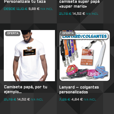
Personalizala tu taza
camiseta super papá
«super mario»
DESDE
12,10
€
9,68
€
IVA INCL
21,78
€
14,52
€
IVA INCL
OFERTA
OFERTA
Camiseta papá, por tu
Lanyard – colgantes
ejemplo…
personalizados
21,78
€
14,52
€
7,26
€
4,84
€
IVA INCL
IVA INCL