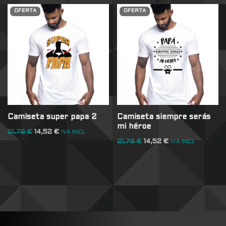
OFERTA
OFERTA
Camiseta super papa 2
Camiseta siempre serás
mi héroe
21,78
€
14,52
€
IVA INCL
21,78
€
14,52
€
IVA INCL