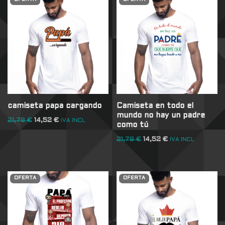
camiseta papa cargando
Camiseta en todo el
mundo no hay un padre
21,78
€
14,52
€
IVA INCL
como tú
21,78
€
14,52
€
IVA INCL
OFERTA
OFERTA