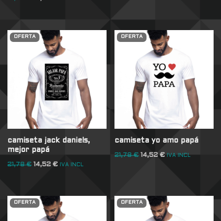
OFERTA
OFERTA
camiseta jack daniels,
camiseta yo amo papá
mejor papá
21,78
€
14,52
€
IVA INCL
21,78
€
14,52
€
IVA INCL
OFERTA
OFERTA