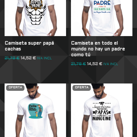
Camiseta super papá
Camiseta en todo el
cachas
mundo no hay un padre
como tú
21,78
€
14,52
€
IVA INCL
21,78
€
14,52
€
IVA INCL
OFERTA
OFERTA