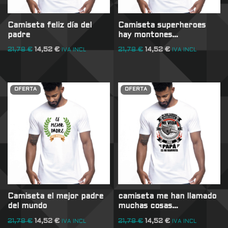
Camiseta feliz día del
Camiseta superheroes
padre
hay montones…
21,78
€
14,52
€
21,78
€
14,52
€
IVA INCL
IVA INCL
OFERTA
OFERTA
Camiseta el mejor padre
camiseta me han llamado
del mundo
muchas cosas…
21,78
€
14,52
€
21,78
€
14,52
€
IVA INCL
IVA INCL