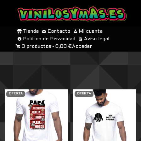
SALTAR
AL
Tienda
Contacto
Mi cuenta
CONTENIDO
Política de Privacidad
Aviso legal
0 productos
0,00 €
Acceder
OFERTA
OFERTA