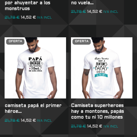
por ahuyentar a los
no vuela…
monstruos
21,78
€
14,52
€
IVA INCL
21,78
€
14,52
€
IVA INCL
OFERTA
OFERTA
camiseta papá el primer
Camiseta superheroes
héroe…
hay a montones, papás
como tu ni 10 millones
21,78
€
14,52
€
IVA INCL
21,78
€
14,52
€
IVA INCL