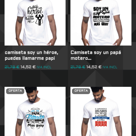
camiseta soy un héroe,
Camiseta soy un papá
puedes llamarme papi
motero…
21,78
€
14,52
€
21,78
€
14,52
€
IVA INCL
IVA INCL
OFERTA
OFERTA