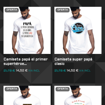
OFERTA
OFERTA
Camiseta papá el primer
Camiseta super papá
superhéroe…
clasic
21,78
€
14,52
€
21,78
€
14,52
€
IVA INCL
IVA INCL
OFERTA
OFERTA