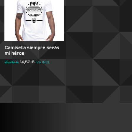
Camiseta siempre serás
mi héroe
21,78
€
14,52
€
IVA INCL