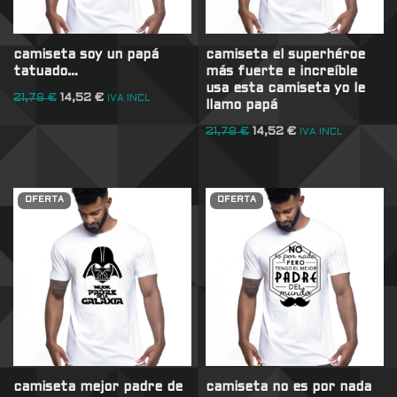
camiseta soy un papá
camiseta el superhéroe
tatuado…
más fuerte e increíble
usa esta camiseta yo le
21,78
€
14,52
€
IVA INCL
llamo papá
21,78
€
14,52
€
IVA INCL
OFERTA
OFERTA
camiseta mejor padre de
camiseta no es por nada