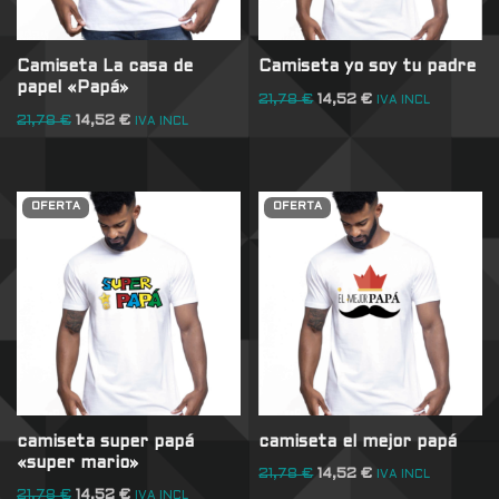
Camiseta La casa de
Camiseta yo soy tu padre
papel «Papá»
21,78
€
14,52
€
IVA INCL
21,78
€
14,52
€
IVA INCL
OFERTA
OFERTA
camiseta super papá
camiseta el mejor papá
«super mario»
21,78
€
14,52
€
IVA INCL
21,78
€
14,52
€
IVA INCL