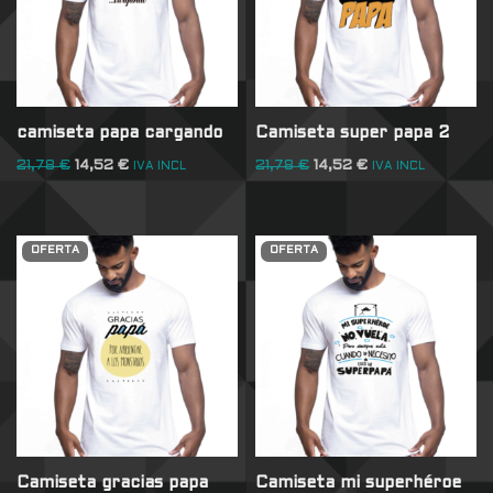
camiseta papa cargando
Camiseta super papa 2
21,78
€
14,52
€
21,78
€
14,52
€
IVA INCL
IVA INCL
OFERTA
OFERTA
Camiseta gracias papa
Camiseta mi superhéroe