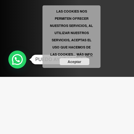
LAS COOKIES NOS
PERMITEN OFRECER
VINILOSYMAS.ES
ESTÁ EN VINILOSYMAS.ES.
MAYO 6TH, 8: 56PM
NUESTROS SERVICIOS, AL
UTILIZAR NUESTROS
SERVICIOS, ACEPTAS EL
USO QUE HACEMOS DE
LAS COOKIES...
MÁS INFO
PUEDO AYUDARTE ?
Aceptar
ABRIR FACEBOOK
VINILOSYMAS.ES
ESTÁ EN VINILOSYMAS.ES.
MAYO 6TH, 8: 54PM