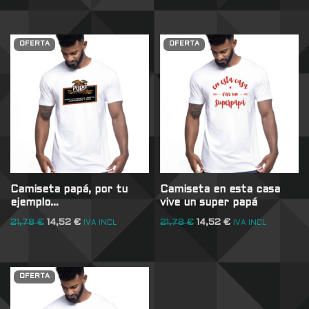
OFERTA
OFERTA
Camiseta papá, por tu
Camiseta en esta casa
ejemplo…
vive un super papá
21,78
€
14,52
€
21,78
€
14,52
€
IVA INCL
IVA INCL
OFERTA