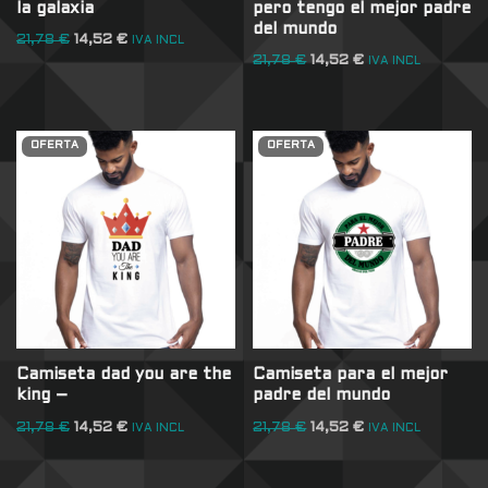
la galaxia
pero tengo el mejor padre
del mundo
21,78
€
14,52
€
IVA INCL
21,78
€
14,52
€
IVA INCL
OFERTA
OFERTA
Camiseta dad you are the
Camiseta para el mejor
king –
padre del mundo
21,78
€
14,52
€
21,78
€
14,52
€
IVA INCL
IVA INCL