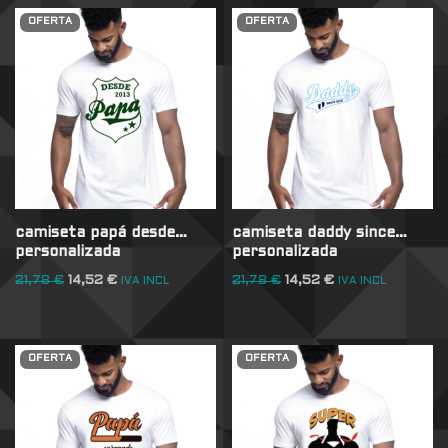
OFERTA
OFERTA
camiseta papá desde…
camiseta daddy since…
personalizada
personalizada
21,78
€
14,52
€
21,78
€
14,52
€
IVA INCL
IVA INCL
OFERTA
OFERTA